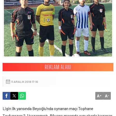
11 ARALIK 2019 17:16
A
A
+
-
Ligin ilk yarısında Beyoğlu’nda oynanan maçı Tophane
Tayfunspor 2-1 kazanmıştı. Rövanş maçında aynı skorla kazanan