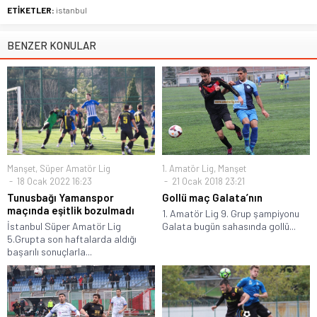
ETİKETLER:
istanbul
BENZER KONULAR
Manşet
,
Süper Amatör Lig
1. Amatör Lig
,
Manşet
18 Ocak 2022 16:23
21 Ocak 2018 23:21
Tunusbağı Yamanspor
Gollü maç Galata’nın
maçında eşitlik bozulmadı
1. Amatör Lig 9. Grup şampiyonu
İstanbul Süper Amatör Lig
Galata bugün sahasında gollü...
5.Grupta son haftalarda aldığı
başarılı sonuçlarla...