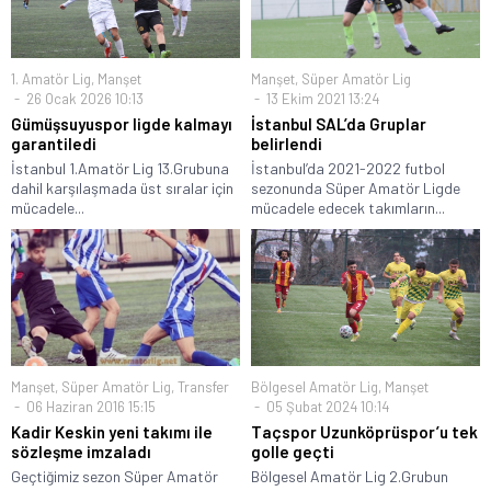
1. Amatör Lig
,
Manşet
Manşet
,
Süper Amatör Lig
26 Ocak 2026 10:13
13 Ekim 2021 13:24
Gümüşsuyuspor ligde kalmayı
İstanbul SAL’da Gruplar
garantiledi
belirlendi
İstanbul 1.Amatör Lig 13.Grubuna
İstanbul’da 2021-2022 futbol
dahil karşılaşmada üst sıralar için
sezonunda Süper Amatör Ligde
mücadele...
mücadele edecek takımların...
Manşet
,
Süper Amatör Lig
,
Transfer
Bölgesel Amatör Lig
,
Manşet
06 Haziran 2016 15:15
05 Şubat 2024 10:14
Kadir Keskin yeni takımı ile
Taçspor Uzunköprüspor’u tek
sözleşme imzaladı
golle geçti
Geçtiğimiz sezon Süper Amatör
Bölgesel Amatör Lig 2.Grubun