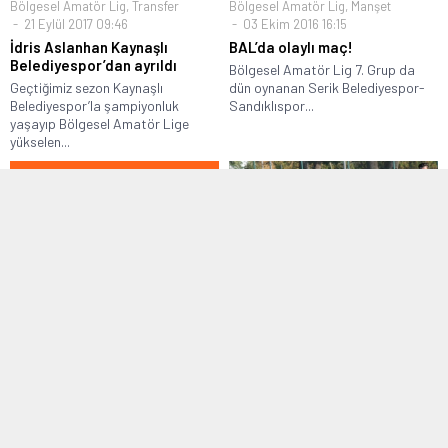
Bölgesel Amatör Lig
,
Transfer
Bölgesel Amatör Lig
,
Manşet
21 Eylül 2017 09:46
03 Ekim 2016 16:15
İdris Aslanhan Kaynaşlı
BAL’da olaylı maç!
Belediyespor’dan ayrıldı
Bölgesel Amatör Lig 7. Grup da
Geçtiğimiz sezon Kaynaşlı
dün oynanan Serik Belediyespor-
Belediyespor’la şampiyonluk
Sandıklıspor...
yaşayıp Bölgesel Amatör Lige
yükselen...
Manşet
,
Manşet Altı
,
SAL Klasman
Manşet
,
Süper Amatör Lig
Grubu
,
Süper Amatör Lig
02 Ekim 2016 22:08
09 Mart 2017 11:28
Kanlıcaspor geriden gelip
SAL Klasman A Grubu 4. Hafta
puanı kaptı
Panoraması
Beykoz İlçesinin İstanbul Süper
İstanbul Süper Amatör Lig
Amatör Ligdeki temsilcilerinden
Klasman A Grubunda 4. haftanın
Kanlıcaspor, Ortaçeşme
en...
Sahasında...