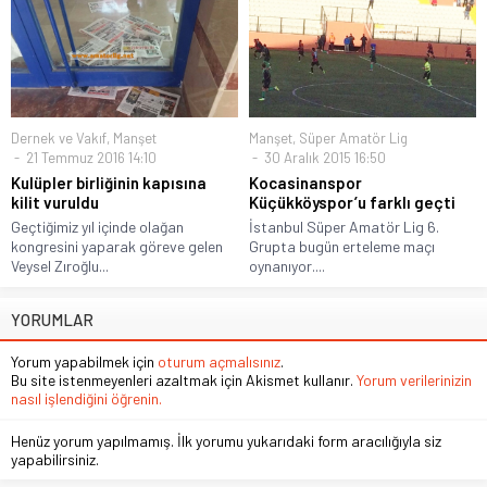
Dernek ve Vakıf
,
Manşet
Manşet
,
Süper Amatör Lig
21 Temmuz 2016 14:10
30 Aralık 2015 16:50
Kulüpler birliğinin kapısına
Kocasinanspor
kilit vuruldu
Küçükköyspor’u farklı geçti
Geçtiğimiz yıl içinde olağan
İstanbul Süper Amatör Lig 6.
kongresini yaparak göreve gelen
Grupta bugün erteleme maçı
Veysel Zıroğlu...
oynanıyor....
YORUMLAR
Yorum yapabilmek için
oturum açmalısınız
.
Bu site istenmeyenleri azaltmak için Akismet kullanır.
Yorum verilerinizin
nasıl işlendiğini öğrenin.
Henüz yorum yapılmamış. İlk yorumu yukarıdaki form aracılığıyla siz
yapabilirsiniz.