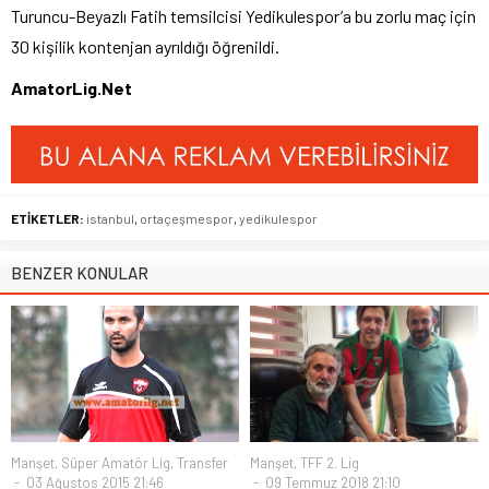
Turuncu-Beyazlı Fatih temsilcisi Yedikulespor’a bu zorlu maç için
30 kişilik kontenjan ayrıldığı öğrenildi.
AmatorLig.Net
ETİKETLER:
istanbul
,
ortaçeşmespor
,
yedikulespor
BENZER KONULAR
Manşet
,
Süper Amatör Lig
,
Transfer
Manşet
,
TFF 2. Lig
03 Ağustos 2015 21:46
09 Temmuz 2018 21:10