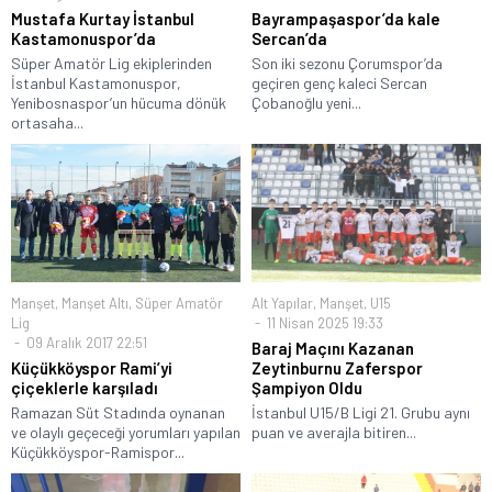
Mustafa Kurtay İstanbul
Bayrampaşaspor’da kale
Kastamonuspor’da
Sercan’da
Süper Amatör Lig ekiplerinden
Son iki sezonu Çorumspor’da
İstanbul Kastamonuspor,
geçiren genç kaleci Sercan
Yenibosnaspor’un hücuma dönük
Çobanoğlu yeni...
ortasaha...
Manşet
,
Manşet Altı
,
Süper Amatör
Alt Yapılar
,
Manşet
,
U15
Lig
11 Nisan 2025 19:33
09 Aralık 2017 22:51
Baraj Maçını Kazanan
Küçükköyspor Rami’yi
Zeytinburnu Zaferspor
çiçeklerle karşıladı
Şampiyon Oldu
Ramazan Süt Stadında oynanan
İstanbul U15/B Ligi 21. Grubu aynı
ve olaylı geçeceği yorumları yapılan
puan ve averajla bitiren...
Küçükköyspor-Ramispor...