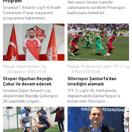
Programı
Yeni sezon öncesi transfer
İstanbul 1. Amatör Lig 5-6 Aralık
çalışmalarını sürdüren Pınarspor,
Cumartesi-Pazar maçlarının
kadrosuna önemli bir...
programına haberimizin...
Manşet
,
Süper Amatör Lig
Manşet
,
Profesyonel Ligler
,
TFF 2. Lig
29 Ağustos 2025 20:43
11 Mart 2018 21:48
Stoper Oğuzhan Beyoğlu
Silivrispor Şanlıurfa’dan
Çukur ile devam edecek
istediğini alamadı
İstanbul Süper Amatör Lig
TFF 2. Lig’in 26. Haftasında
ekiplerinden Beyoğlu Çukurspor,
deplasmanda Şanlıurfaspor’a
26 yaşındaki stoperi...
konuk olan Silivrispor,...