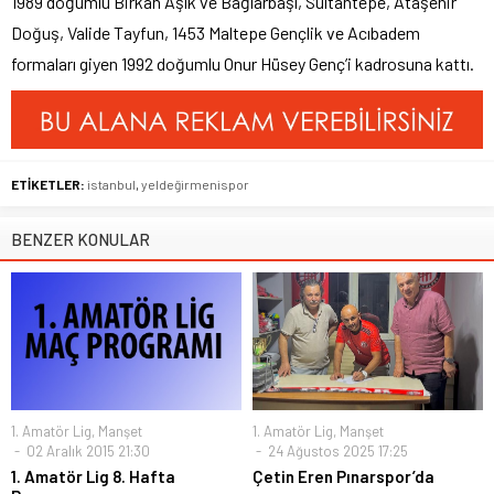
1989 doğumlu Birkan Aşık ve Bağlarbaşı, Sultantepe, Ataşehir
Doğuş, Valide Tayfun, 1453 Maltepe Gençlik ve Acıbadem
formaları giyen 1992 doğumlu Onur Hüsey Genç’i kadrosuna kattı.
ETİKETLER:
istanbul
,
yeldeğirmenispor
BENZER KONULAR
1. Amatör Lig
,
Manşet
1. Amatör Lig
,
Manşet
02 Aralık 2015 21:30
24 Ağustos 2025 17:25
1. Amatör Lig 8. Hafta
Çetin Eren Pınarspor’da