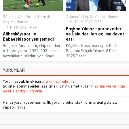
Bölgesel Amatör Lig
,
Hazırlık
2. Amatör Lig
,
Alt Yapılar
,
Manşet
Maçları
,
Manşet
04 Ekim 2023 19:33
11 Nisan 2021 14:24
Başkan Yılmaz sporseverleri
Alibeyköyspor ile
ve Üsküdarlıları açılışa davet
Babaeskispor yenişemedi
etti
Bölgesel Amatör Lig ekiplerinden
Küçüksu Rasathanespor Kulüp
Alibeyköyspor, 2020-2021 sezonu
Başkanı Selçuk Yılmaz, 8 Ekim
hazırlıklarını sürdürüyor. Kendi...
2023 Pazar...
YORUMLAR
Yorum yapabilmek için
oturum açmalısınız
.
Bu site istenmeyenleri azaltmak için Akismet kullanır.
Yorum verilerinizin
nasıl işlendiğini öğrenin.
Henüz yorum yapılmamış. İlk yorumu yukarıdaki form aracılığıyla siz
yapabilirsiniz.