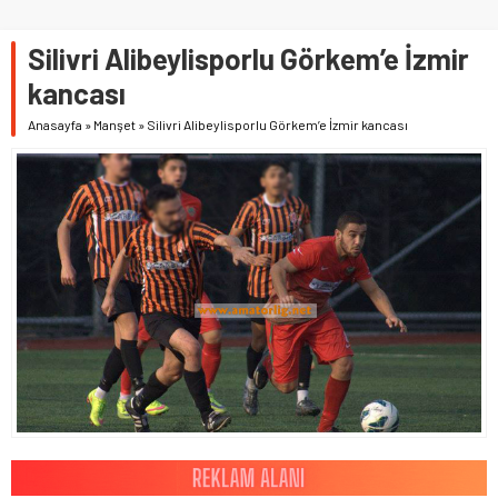
Silivri Alibeylisporlu Görkem’e İzmir
kancası
Anasayfa
»
Manşet
»
Silivri Alibeylisporlu Görkem’e İzmir kancası