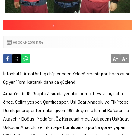
06 OCAK 2016 11:54
A
A
+
-
İstanbul 1. Amatör Lig ekiplerinden Yeldeğirmenispor, kadrosuna
üç yeni ismi katarak daha da güçlendi.
Amatör Lig 18. Grupta 3.sırada yer alan bordo-beyazlılar, daha
önce, Selimiyespor, Çamlıcaspor, Üsküdar Anadolu ve Fikirtepe
Dumlupınarspor formaları giyen 1989 doğumlu İsmail Başaran ile
Ataşehir Doğuş, Modafen, Öz Karacaahmet, Acıbadem Üsküdar,
Üsküdar Anadolu ve Fikirtepe Dumlupınarspor’da görev yapan