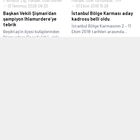
1. Amatör Lig
,
Manşet
,
Özel Günler
Manşet
,
Özel Turnuvalar
,
TFF
13 Temmuz 2026 08:33
01 Ekim 2018 15:26
Başkan Vekili Şişman’dan
İstanbul Bölge Karması aday
şampiyon Ihlamurdere’ye
kadrosu belli oldu
tebrik
İstanbul Bölge Karmasının 2 – 11
Beşiktaş’ın ilçesi kulüplerinden
Ekim 2018 tarihleri arasında...
Ihlamurdere Spor Kulübü, elde
ettiği şampiyonluğun ardından...
Bölgesel Amatör Lig
,
Manşet
Manşet
,
Süper Amatör Lig
23 Haziran 2016 09:02
16 Mayıs 2016 22:36
Safranboluspor’un ‘Can’ı gitti
Küçükköyspor taraftarı
gönüllerindeki ismi açıkladı
Safranboluspor’un başarılı defans
oyuncusu Yasin Candemir, Karabük
Küçükköyspor’da Yönetim, bu
Üniversitesi Makine Mühendisliği...
sezon güçlü bir kadro kurmak ve
Bölgesel...