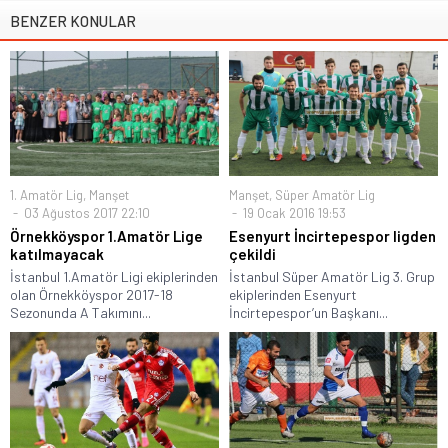
BENZER KONULAR
1. Amatör Lig
,
Manşet
Manşet
,
Süper Amatör Lig
03 Ağustos 2017 22:10
19 Ocak 2016 19:53
Örnekköyspor 1.Amatör Lige
Esenyurt İncirtepespor ligden
katılmayacak
çekildi
İstanbul 1.Amatör Ligi ekiplerinden
İstanbul Süper Amatör Lig 3. Grup
olan Örnekköyspor 2017-18
ekiplerinden Esenyurt
Sezonunda A Takımını...
İncirtepespor’un Başkanı...