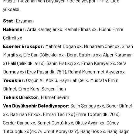
Maçı 2-1 kazanan Van Büyükşehir Belediyespor TFF 2. Lig’e
yükseldi.
Stat:
Eryaman
Hakemler:
Arda Kardeşler xx, Kemal Elmas xx, Hüsnü Emre
Çelimli xx
Esenler Erokspor:
Mehmet Doğan xx, Muharrem Öner xx, Sinan
Morgil xx, Efe Can Çölbekler xx , Berat Satılmış xx, Alper Karaman
x (Halil Çelik dk. 46 x), Şahin Fıstıkçı xx, Erhan Karayer xx, Sefa
Durmuş xx (Eray Pazar dk. 75 ?), Rahmi Muhammet Akyazı xx
Yedekler:
Özgün Ali Köklü, Hayrullah Çelik, Mustafa Emin
Birinci, Emre Kars, Sergen İlhan
Teknik Direktör:
Hikmet Sevim
Van Büyükşehir Belediyespor:
Salih Şenbaş xxx, Soner Birinci
xx, Batuhan Er xxx, Emrah Tacir xx (Emre Toptan dk. 70 x),
Serdar Cansu xx, Samet Cantürk xx, Oktay Aydın xx, Güney
Tutcuoğlu xx (dk.74 Umut Koray Öz ?), Barış Gök xx, Barış Sağır