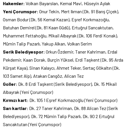
Hakemler:
Volkan Bayarslan, Kemal Mavi, Hüseyin Aylak
Yeni Çorumspor:
Onur Tekin, Mert Ilıman (Dk. 91 Barış Çiçek),
Osman Bodur (Dk. 56 Kemal Kazan), Eşref Korkmazoğlu,
Batuhan Demirel (Dk. 81 Kaan Güdü), Ertuğrul Sancaktutan,
Muhammet Fettahoğlu, Mikail Albayrak (Dk. 106 Ferdi Konak),
Mümin Talip Pazarlı, Yakup Alkan, Volkan Serim
Serik Belediyespor:
Orkun Özdemir, Taner Kahriman, Erdal
Pekdemir, Kaan Dorak, Burçin Yüksel, Erdi Taşkent (Dk. 95 Arda
Kürşat Kaya), Sinan Kalaycı, Ahmet Teker, Sertaç Gökaltın (Dk.
103 Samet Alp), Atakan Cangöz, Alican Tez
Goller:
Dk. 8 Erdi Taşkent (Serik Belediyespor), Dk. 15 Mikail
Albayrak (Yeni Çorumspor)
Kırmızı kart:
Dk. 105 1 Eşref Korkmazoğlu (Yeni Çorumspor)
Sarı kartlar:
Dk. 27 Taner Kahriman, Dk. 88 Alican Tez (Serik
Belediyespor), Dk. 72 Mümin Talip Pazarlı, Dk. 90 2 Ertuğrul
Sancaktutan (Yeni Çorumspor)