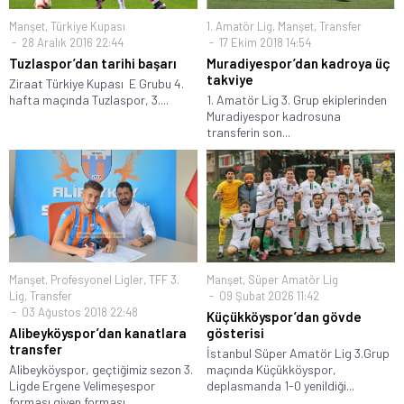
Manşet
,
Türkiye Kupası
1. Amatör Lig
,
Manşet
,
Transfer
28 Aralık 2016 22:44
17 Ekim 2018 14:54
Tuzlaspor’dan tarihi başarı
Muradiyespor’dan kadroya üç
takviye
Ziraat Türkiye Kupası E Grubu 4.
hafta maçında Tuzlaspor, 3....
1. Amatör Lig 3. Grup ekiplerinden
Muradiyespor kadrosuna
transferin son...
Manşet
,
Profesyonel Ligler
,
TFF 3.
Manşet
,
Süper Amatör Lig
Lig
,
Transfer
09 Şubat 2026 11:42
03 Ağustos 2018 22:48
Küçükköyspor’dan gövde
Alibeyköyspor’dan kanatlara
gösterisi
transfer
İstanbul Süper Amatör Lig 3.Grup
Alibeyköyspor, geçtiğimiz sezon 3.
maçında Küçükköyspor,
Ligde Ergene Velimeşespor
deplasmanda 1-0 yenildiği...
forması giyen forması...