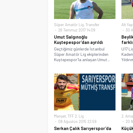
Süper Amatör Lig
,
Transfer
Alt Yap
26 Temmuz 2017 14:09
30 H
Umut Salgınoğlu
Beyli
Kuştepespor’dan ayrıldı
farkl
Geçtiğimiz günlerde İstanbul
U17 Li
Süper Amatör Lig ekiplerinden
Kadem
Kuştepespor’la anlaşan Umut...
Yıldırı
Manşet
,
TFF 2. Lig
2. Ama
08 Ağustos 2015 22:59
20 N
Serkan Çalık Sarıyerspor’da
Küçü