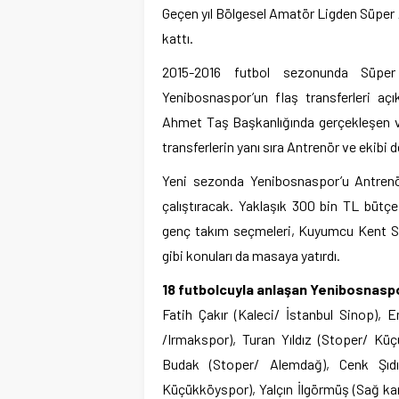
Geçen yıl Bölgesel Amatör Ligden Süper
kattı.
2015-2016 futbol sezonunda Süpe
Yenibosnaspor’un flaş transferleri aç
Ahmet Taş Başkanlığında gerçekleşen ve
transferlerin yanı sıra Antrenör ve ekibi de
Yeni sezonda Yenibosnaspor’u Antrenör
çalıştıracak. Yaklaşık 300 bin TL bütç
genç takım seçmeleri, Kuyumcu Kent Sah
gibi konuları da masaya yatırdı.
18 futbolcuyla anlaşan Yenibosnaspo
Fatih Çakır (Kaleci/ İstanbul Sinop), 
/Irmakspor), Turan Yıldız (Stoper/ Kü
Budak (Stoper/ Alemdağ), Cenk Şıdı
Küçükköyspor), Yalçın İlgörmüş (Sağ kan