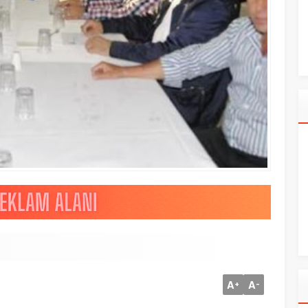
A
A
+
-