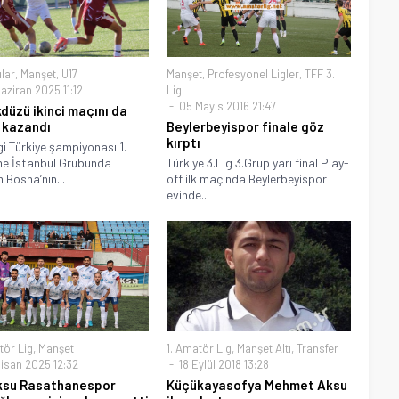
ılar
,
Manşet
,
U17
Manşet
,
Profesyonel Ligler
,
TFF 3.
aziran 2025 11:12
Lig
05 Mayıs 2016 21:47
kdüzü ikinci maçını da
ı kazandı
Beylerbeyispor finale göz
kırptı
gi Türkiye şampiyonası 1.
e İstanbul Grubunda
Türkiye 3.Lig 3.Grup yarı final Play-
m Bosna’nın...
off ilk maçında Beylerbeyispor
evinde...
tör Lig
,
Manşet
1. Amatör Lig
,
Manşet Altı
,
Transfer
isan 2025 12:32
18 Eylül 2018 13:28
ksu Rasathanespor
Küçükayasofya Mehmet Aksu