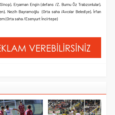
 Sinop), Eryaman Engin (defans /Z. Burnu Öz Trabzonlular),
en), Nezih Bayramoğlu (Orta saha /Avcılar Belediye), İrfan
em (Orta saha /Esenyurt İncirtepe)