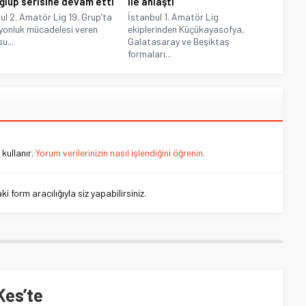
lup serisine devam etti
ile anlaştı
ul 2. Amatör Lig 19. Grup’ta
İstanbul 1. Amatör Lig
onluk mücadelesi veren
ekiplerinden Küçükayasofya,
u...
Galatasaray ve Beşiktaş
formaları...
kullanır.
Yorum verilerinizin nasıl işlendiğini öğrenin.
 form aracılığıyla siz yapabilirsiniz.
Kes’te