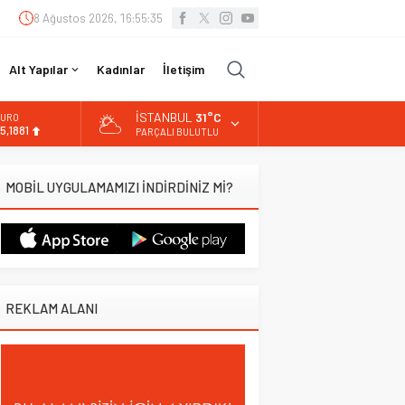
8 Ağustos 2026, 16:55:36
Alt Yapılar
Kadınlar
İletişim
İSTANBUL
31°C
URO
5,1881
PARÇALI BULUTLU
LTIN
.660,55
MOBİL UYGULAMAMIZI İNDİRDİNİZ Mİ?
İST
3.779,39
OLAR
7,7111
REKLAM ALANI