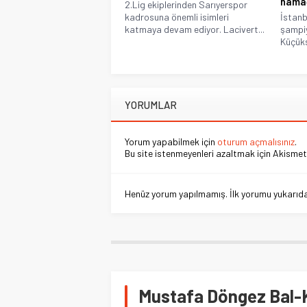
namağ
2.Lig ekiplerinden Sarıyerspor
kadrosuna önemli isimleri
İstanb
katmaya devam ediyor. Lacivert...
şampiy
Küçüks
YORUMLAR
Yorum yapabilmek için
oturum açmalısınız
.
Bu site istenmeyenleri azaltmak için Akismet 
Henüz yorum yapılmamış. İlk yorumu yukarıdaki
Mustafa Döngez Bal-