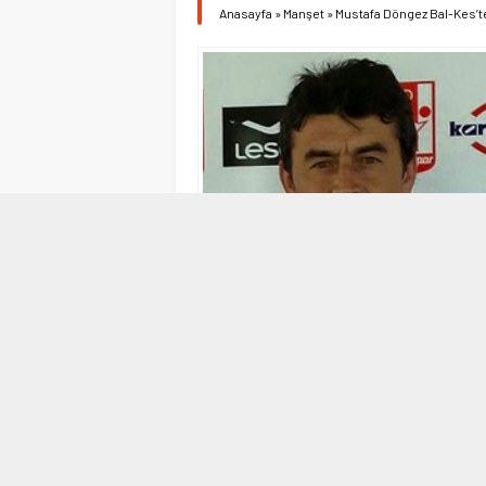
Anasayfa
»
Manşet
»
Mustafa Döngez Bal-Kes’t