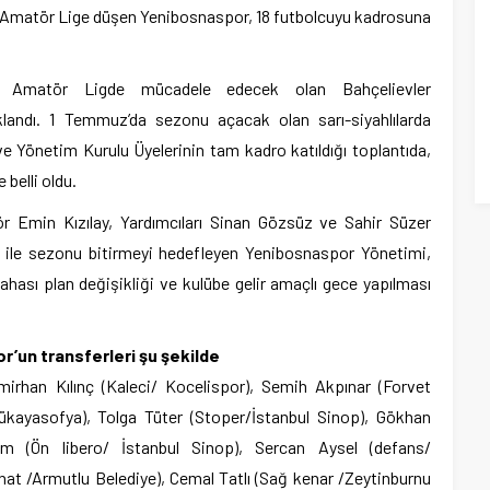
 Amatör Lige düşen Yenibosnaspor, 18 futbolcuyu kadrosuna
r Amatör Ligde mücadele edecek olan Bahçelievler
ıklandı. 1 Temmuz’da sezonu açacak olan sarı-siyahlılarda
 Yönetim Kurulu Üyelerinin tam kadro katıldığı toplantıda,
 belli oldu.
 Emin Kızılay, Yardımcıları Sinan Gözsüz ve Sahir Süzer
e ile sezonu bitirmeyi hedefleyen Yenibosnaspor Yönetimi,
ası plan değişikliği ve kulübe gelir amaçlı gece yapılması
r’un transferleri şu şekilde
Emirhan Kılınç (Kaleci/ Kocelispor), Semih Akpınar (Forvet
çükayasofya), Tolga Tüter (Stoper/İstanbul Sinop), Gökhan
m (Ön libero/ İstanbul Sinop), Sercan Aysel (defans/
at /Armutlu Belediye), Cemal Tatlı (Sağ kenar /Zeytinburnu