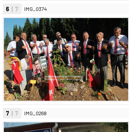
6
| 7
IMG_0374
7
| 7
IMG_0268