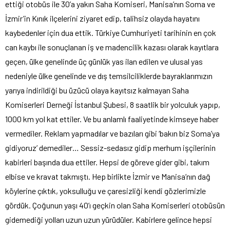
ettiği otobüs ile 30’a yakın Saha Komiseri, Manisa’nın Soma ve
İzmir’in Kınık ilçelerini ziyaret edip, talihsiz olayda hayatını
kaybedenler için dua ettik. Türkiye Cumhuriyeti tarihinin en çok
can kaybı ile sonuçlanan iş ve madencilik kazası olarak kayıtlara
geçen, ülke genelinde üç günlük yas ilan edilen ve ulusal yas
nedeniyle ülke genelinde ve dış temsilciliklerde bayraklarımızın
yarıya indirildiği bu üzücü olaya kayıtsız kalmayan Saha
Komiserleri Derneği İstanbul Şubesi, 8 saatlik bir yolculuk yapıp,
1000 km yol kat ettiler. Ve bu anlamlı faaliyetinde kimseye haber
vermediler. Reklam yapmadılar ve bazıları gibi ‘bakın biz Soma’ya
gidiyoruz’ demediler… Sessiz-sedasız gidip merhum işçilerinin
kabirleri başında dua ettiler. Hepsi de göreve gider gibi, takım
elbise ve kravat takmıştı. Hep birlikte İzmir ve Manisa’nın dağ
köylerine çıktık, yoksulluğu ve çaresizliği kendi gözlerimizle
gördük. Çoğunun yaşı 40’ı geçkin olan Saha Komiserleri otobüsün
gidemediği yolları uzun uzun yürüdüler. Kabirlere gelince hepsi