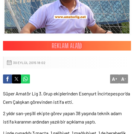
30 EYLÜL 2015 18:02
A
A
+
-
Süper Amatör Lig 3. Grup ekiplerinden Esenyurt İncirtepespor’da
Cem Çalışkan görevinden istifa etti.
2 yıldır sarı-yeşilli ekipte görev yapan 38 yaşında teknik adam
istifa kararının ardından yazılı bir açıklama yaptı.
Ligde oynadığı 3 maçta, 1 galibiyet, 1 mağlubiyet, 1 de beraberlik