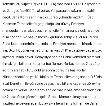
Temsilciler, Süper Lig ve PTT 1. Lig maçında 1.300 TL alıyorlar. 2.
ve 3. Ligde ise 600 TL alıyorlar. Yol parası bu rakamlara dahil
değil. Saha Komiserinin aldığı ücreti yukarıda yazdım… Üst
Klasman Temsilcilerin çoğunluğu Üst düzey Emniyet
mensuplarından oluşuyor. Temsilcilerinin arasında çok nadir de
olsa Yönetici ve başka meslek grubuna sahip kişiler bulunuyor.
Saha Komiserlerinin arasında da Emniyet mensubu birçok insan
var. Okul Müdürler var, eğitimciler var. STK’larda görev yapan çok
kıymetli insanlar var. Dolayısıyla herkes Saha Komiseri olamıyor.
Olmak için kriterleri tutanlar ise Dernek Merkezlerinde 2 ay süren
eğitimlere tabii tutulduktan sonra görevine başlıyorlar.
Müsabakadaki en yetkili kişi olan Temsilciler, maç sabahı 9.30’da
Stat Denetimi ile görevine başlar, maç bitene kadar da görevine
devam ediyorlar. Saha Komiseri de maçın başlama saatinden en
az 2 saat önce görevine gelir, Statta kimse kalmayınca kadar
vazifesine devam eder. Dolayısıyla hem Temsilci hem de Saha