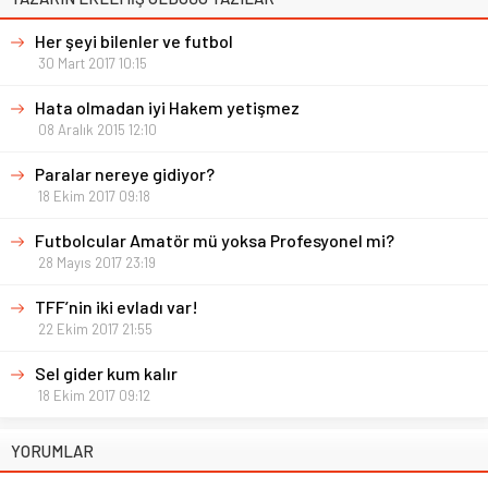
Her şeyi bilenler ve futbol
30 Mart 2017 10:15
Hata olmadan iyi Hakem yetişmez
08 Aralık 2015 12:10
Paralar nereye gidiyor?
18 Ekim 2017 09:18
Futbolcular Amatör mü yoksa Profesyonel mi?
28 Mayıs 2017 23:19
TFF’nin iki evladı var!
22 Ekim 2017 21:55
Sel gider kum kalır
18 Ekim 2017 09:12
YORUMLAR