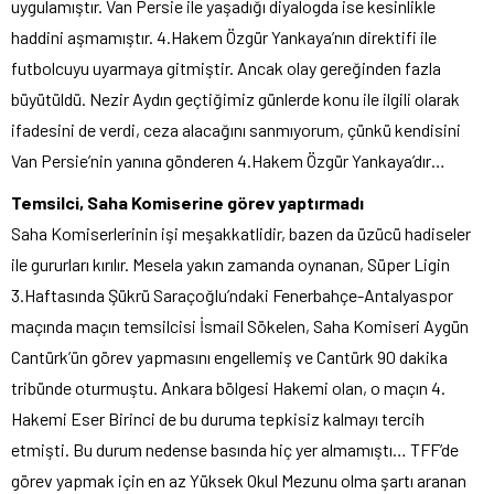
uygulamıştır. Van Persie ile yaşadığı diyalogda ise kesinlikle
haddini aşmamıştır. 4.Hakem Özgür Yankaya’nın direktifi ile
futbolcuyu uyarmaya gitmiştir. Ancak olay gereğinden fazla
büyütüldü. Nezir Aydın geçtiğimiz günlerde konu ile ilgili olarak
ifadesini de verdi, ceza alacağını sanmıyorum, çünkü kendisini
Van Persie’nin yanına gönderen 4.Hakem Özgür Yankaya’dır…
Temsilci, Saha Komiserine görev yaptırmadı
Saha Komiserlerinin işi meşakkatlidir, bazen da üzücü hadiseler
ile gururları kırılır. Mesela yakın zamanda oynanan, Süper Ligin
3.Haftasında Şükrü Saraçoğlu’ndaki Fenerbahçe-Antalyaspor
maçında maçın temsilcisi İsmail Sökelen, Saha Komiseri Aygün
Cantürk’ün görev yapmasını engellemiş ve Cantürk 90 dakika
tribünde oturmuştu. Ankara bölgesi Hakemi olan, o maçın 4.
Hakemi Eser Birinci de bu duruma tepkisiz kalmayı tercih
etmişti. Bu durum nedense basında hiç yer almamıştı… TFF’de
görev yapmak için en az Yüksek Okul Mezunu olma şartı aranan