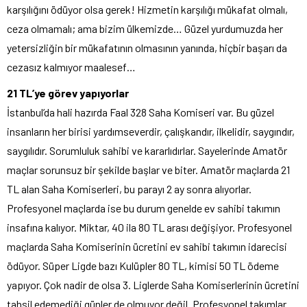
karşılığını ödüyor olsa gerek! Hizmetin karşılığı mükafat olmalı,
ceza olmamalı; ama bizim ülkemizde… Güzel yurdumuzda her
yetersizliğin bir mükafatının olmasının yanında, hiçbir başarı da
cezasız kalmıyor maalesef…
21 TL’ye görev yapıyorlar
İstanbul’da hali hazırda Faal 328 Saha Komiseri var. Bu güzel
insanların her birisi yardımseverdir, çalışkandır, ilkelidir, saygındır,
saygılıdır. Sorumluluk sahibi ve kararlıdırlar. Sayelerinde Amatör
maçlar sorunsuz bir şekilde başlar ve biter. Amatör maçlarda 21
TL alan Saha Komiserleri, bu parayı 2 ay sonra alıyorlar.
Profesyonel maçlarda ise bu durum genelde ev sahibi takımın
insafına kalıyor. Miktar, 40 ila 80 TL arası değişiyor. Profesyonel
maçlarda Saha Komiserinin ücretini ev sahibi takımın idarecisi
ödüyor. Süper Ligde bazı Kulüpler 80 TL, kimisi 50 TL ödeme
yapıyor. Çok nadir de olsa 3. Liglerde Saha Komiserlerinin ücretini
tahsil edemediği günler de olmuyor değil. Profesyonel takımlar