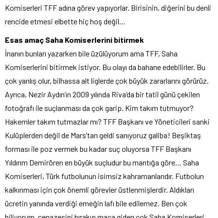
Komiserleri TFF adına görev yapıyorlar. Birisinin, diğerini bu denli
rencide etmesi elbette hiç hoş değil…
Esas amaç Saha Komiserlerini bitirmek
İnanın bunları yazarken bile üzülüyorum ama TFF, Saha
Komiserlerini bitirmek istiyor. Bu olayı da bahane edebilirler. Bu
çok yanlış olur, bilhassa alt liglerde çok büyük zararlarını görürüz.
Ayrıca, Nezir Aydın’ın 2009 yılında Riva’da bir tatil günü çekilen
fotoğrafı ile suçlanması da çok garip. Kim takım tutmuyor?
Hakemler takım tutmazlar mı? TFF Başkanı ve Yöneticileri sanki
Kulüplerden değil de Mars’tan geldi sanıyoruz galiba! Beşiktaş
forması ile poz vermek bu kadar suç oluyorsa TFF Başkanı
Yıldırım Demirören en büyük suçludur bu mantığa göre… Saha
Komiserleri, Türk futbolunun isimsiz kahramanlarıdır. Futbolun
kalkınması için çok önemli görevler üstlenmişlerdir. Aldıkları
ücretin yanında verdiği emeğin lafı bile edilemez. Ben çok
biliyorum, cenazesini bırakıp maça giden çok Saha Komiserleri