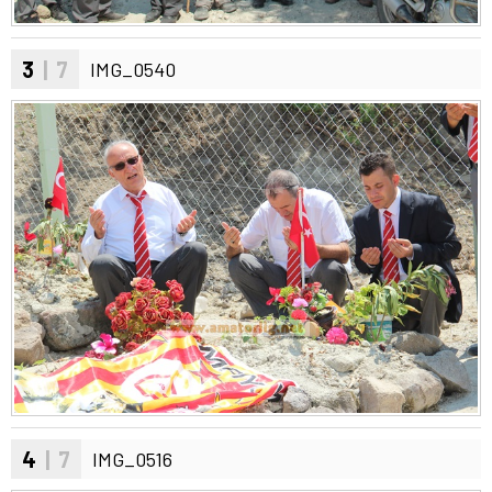
3
| 7
IMG_0540
4
| 7
IMG_0516