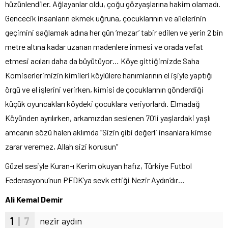
hüzünlendiler. Ağlayanlar oldu, çoğu gözyaşlarına hakim olamadı.
Gencecik insanların ekmek uğruna, çocuklarının ve ailelerinin
geçimini sağlamak adına her gün ‘mezar’ tabir edilen ve yerin 2 bin
metre altına kadar uzanan madenlere inmesi ve orada vefat
etmesi acıları daha da büyütüyor… Köye gittiğimizde Saha
Komiserlerimizin kimileri köylülere hanımlarının el işiyle yaptığı
örgü ve el işlerini verirken, kimisi de çocuklarının gönderdiği
küçük oyuncakları köydeki çocuklara veriyorlardı. Elmadağ
Köyünden ayrılırken, arkamızdan seslenen 70’li yaşlardaki yaşlı
amcanın sözü halen aklımda “Sizin gibi değerli insanlara kimse
zarar veremez, Allah sizi korusun”
Güzel sesiyle Kuran-ı Kerim okuyan hafız, Türkiye Futbol
Federasyonu’nun PFDK’ya sevk ettiği Nezir Aydın’dır…
Ali Kemal Demir
1
| 7
nezir aydın