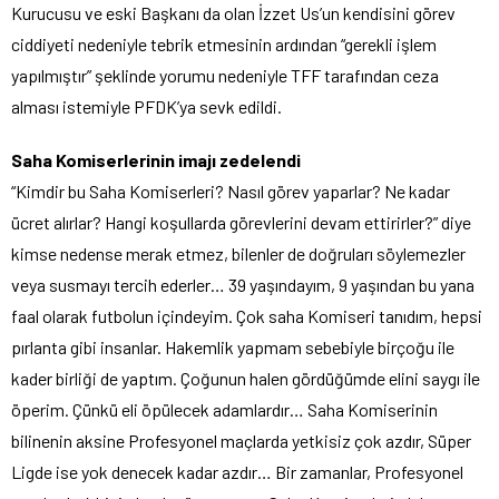
Kurucusu ve eski Başkanı da olan İzzet Us’un kendisini görev
ciddiyeti nedeniyle tebrik etmesinin ardından “gerekli işlem
yapılmıştır” şeklinde yorumu nedeniyle TFF tarafından ceza
alması istemiyle PFDK’ya sevk edildi.
Saha Komiserlerinin imajı zedelendi
“Kimdir bu Saha Komiserleri? Nasıl görev yaparlar? Ne kadar
ücret alırlar? Hangi koşullarda görevlerini devam ettirirler?” diye
kimse nedense merak etmez, bilenler de doğruları söylemezler
veya susmayı tercih ederler… 39 yaşındayım, 9 yaşından bu yana
faal olarak futbolun içindeyim. Çok saha Komiseri tanıdım, hepsi
pırlanta gibi insanlar. Hakemlik yapmam sebebiyle birçoğu ile
kader birliği de yaptım. Çoğunun halen gördüğümde elini saygı ile
öperim. Çünkü eli öpülecek adamlardır… Saha Komiserinin
bilinenin aksine Profesyonel maçlarda yetkisiz çok azdır, Süper
Ligde ise yok denecek kadar azdır… Bir zamanlar, Profesyonel