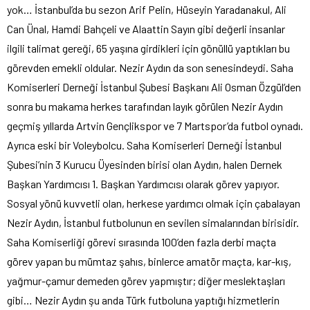
yok… İstanbul’da bu sezon Arif Pelin, Hüseyin Yaradanakul, Ali
Can Ünal, Hamdi Bahçeli ve Alaattin Sayın gibi değerli insanlar
ilgili talimat gereği, 65 yaşına girdikleri için gönüllü yaptıkları bu
görevden emekli oldular. Nezir Aydın da son senesindeydi. Saha
Komiserleri Derneği İstanbul Şubesi Başkanı Ali Osman Özgül’den
sonra bu makama herkes tarafından layık görülen Nezir Aydın
geçmiş yıllarda Artvin Gençlikspor ve 7 Martspor’da futbol oynadı.
Ayrıca eski bir Voleybolcu. Saha Komiserleri Derneği İstanbul
Şubesi’nin 3 Kurucu Üyesinden birisi olan Aydın, halen Dernek
Başkan Yardımcısı 1. Başkan Yardımcısı olarak görev yapıyor.
Sosyal yönü kuvvetli olan, herkese yardımcı olmak için çabalayan
Nezir Aydın, İstanbul futbolunun en sevilen simalarından birisidir.
Saha Komiserliği görevi sırasında 100’den fazla derbi maçta
görev yapan bu mümtaz şahıs, binlerce amatör maçta, kar-kış,
yağmur-çamur demeden görev yapmıştır; diğer meslektaşları
gibi… Nezir Aydın şu anda Türk futboluna yaptığı hizmetlerin