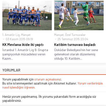
1. Amatör Lig
,
Manşet
Manşet
,
Özel Turnuvalar
03 Kasım 2015 09:19
25 Temmuz 2015 23:04
KK Mevlana ikide iki yaptı
Katibim turnuvası başladı
İstanbul 1. Amatör Lig 9. Grupta
Üsküdar Belediyesi’nin her sene
şampiyonluk mücadelesi veren
geleneksel olarak düzenlemiş
Kazım...
olduğu 10. Katibim...
YORUMLAR
Yorum yapabilmek için
oturum açmalısınız
.
Bu site istenmeyenleri azaltmak için Akismet kullanır.
Yorum verilerinizin
nasıl işlendiğini öğrenin.
Henüz yorum yapılmamış. İlk yorumu yukarıdaki form aracılığıyla siz
yapabilirsiniz.