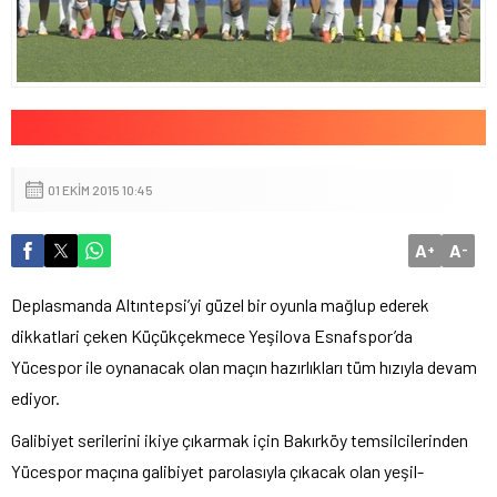
01 EKIM 2015 10:45
A
A
+
-
Deplasmanda Altıntepsi’yi güzel bir oyunla mağlup ederek
dikkatlari çeken Küçükçekmece Yeşilova Esnafspor’da
Yücespor ile oynanacak olan maçın hazırlıkları tüm hızıyla devam
ediyor.
Galibiyet serilerini ikiye çıkarmak için Bakırköy temsilcilerinden
Yücespor maçına galibiyet parolasıyla çıkacak olan yeşil-