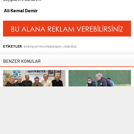
Ali Kemal Demir
ETİKETLER:
esenyurt incirtepespor
,
istanbul
BENZER KONULAR
Manşet
,
Süper Amatör Lig
Manşet
,
TFF 3. Lig
29 Mayıs 2025 20:12
12 Şubat 2021 17:01
Şampiyon Hoca ile yola devam
Algun Erdem: İyi oynadık ve üç
puanı aldık
Tuzla 1954 Spor Kulübü, geçtiğimiz