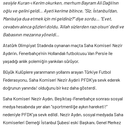
sesiyle Kuran-ı Kerim okurken,
merhum Bayram Ali Dağlı’nın
oğlu ve gelini geldi… Ayeti kerime bitince, “Siz, İstanbul’dan,
Manisa’ya dua etmek için mi geldiniz?” diye sordu… “Evet,
cevabını alınca gözleri doldu, ‘Allah sizlerden razı olsun’ dedi ve
Babasının mezarına yöneldi…
Atatürk Olimpiyat Stadında oynanan maçta Saha Komiseri Nezir
Aydın’ın, Fenerbahçe’nin Hollandalı futbolcusu Van Persie ile
yaşadığı anlık polemiğin yankıları sürüyor.
Büyük Kulüplere yaranmanın yollarını arayan Türkiye Futbol
Federasyonu, Saha Komiseri Nezir Aydın’ı PFDK’ya sevk ederek
doğrunun yanında! olduğunu bir kez daha gösterdi.
Saha Komiseri Nezir Aydın, Beşiktaş-Fenerbahçe sonrası sosyal
medya hesabında yer alan “sportmenliğe aykırı hareketi!”
nedeniyle PFDK’ya sevk edildi. Nezir Aydın, sosyal medyada Saha
Komiserleri Derneği İstanbul Şubesi eski Başkanı, Genel Merkez