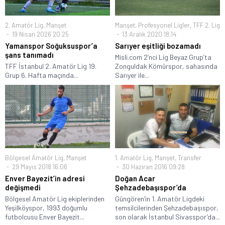
2. Amatör Lig
,
Manşet
Manşet
,
Profesyonel Ligler
,
TFF 2. Lig
19 Nisan 2026 20:25
13 Aralık 2020 18:14
Yamanspor Soğuksuspor’a
Sarıyer eşitliği bozamadı
şans tanımadı
Misli.com 2’nci Lig Beyaz Grup’ta
TFF İstanbul 2. Amatör Lig 19.
Zonguldak Kömürspor, sahasında
Grup 6. Hafta maçında...
Sarıyer ile...
Bölgesel Amatör Lig
,
Manşet
1. Amatör Lig
,
Manşet
,
Transfer
29 Mayıs 2018 16:06
30 Haziran 2016 09:28
Enver Bayezit’in adresi
Doğan Acar
değişmedi
Şehzadebaşıspor’da
Bölgesel Amatör Lig ekiplerinden
Güngören’in 1. Amatör Ligdeki
Yeşilköyspor, 1993 doğumlu
temsilcilerinden Şehzadebaşıspor,
futbolcusu Enver Bayezit...
son olarak İstanbul Sivasspor’da...