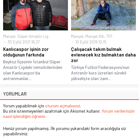
Manşet
,
Süper Amatör Lig
Manşet
,
Manşet Altı
,
TFF
30 Eylül 2021 16:27
10 Eylül 2019 10:15
Kanlıcaspor işinin zor
Çalışacak takım bulmak
olduğunun farkında
evlenecek kız bulmaktan daha
zor
Beykoz İlçesinin İstanbul Süper
Amatör Ligdeki temsilcilerinden
Türkiye Futbol Federasyonu’nun
olan Kanlıcaspor’da
Antrenör kurs ücretleri sürekli
antrenmanlar...
yükselişte olan ‘zam...
YORUMLAR
Yorum yapabilmek için
oturum açmalısınız
.
Bu site istenmeyenleri azaltmak için Akismet kullanır.
Yorum verilerinizin
nasıl işlendiğini öğrenin.
Henüz yorum yapılmamış. İlk yorumu yukarıdaki form aracılığıyla siz
yapabilirsiniz.