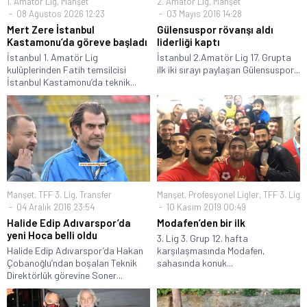
1. Amatör Lig
,
Manşet
2. Amatör Lig
,
Manşet
08 Ağustos 2026 12:23
03 Mayıs 2016 14:28
Mert Zere İstanbul
Gülensuspor rövanşı aldı
Kastamonu’da göreve başladı
liderliği kaptı
İstanbul 1. Amatör Lig
İstanbul 2.Amatör Lig 17. Grupta
kulüplerinden Fatih temsilcisi
ilk iki sırayı paylaşan Gülensuspor...
İstanbul Kastamonu’da teknik...
Manşet
,
TFF 3. Lig
,
Transfer
Manşet
,
Profesyonel Ligler
,
TFF 3. Lig
04 Aralık 2016 23:54
10 Kasım 2019 00:49
Halide Edip Adıvarspor’da
Modafen’den bir ilk
yeni Hoca belli oldu
3. Lig 3. Grup 12. hafta
Halide Edip Adıvarspor’da Hakan
karşılaşmasında Modafen,
Çobanoğlu’ndan boşalan Teknik
sahasında konuk...
Direktörlük görevine Soner...