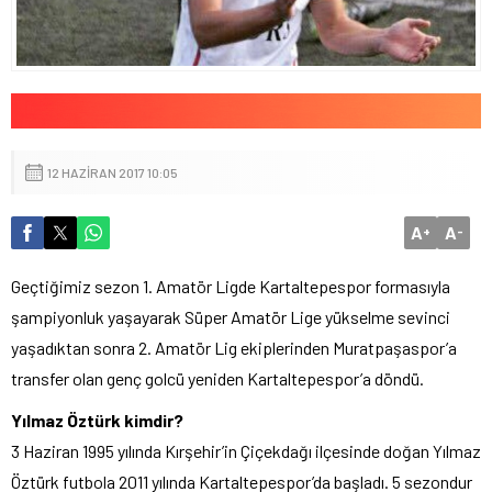
12 HAZIRAN 2017 10:05
A
A
+
-
Geçtiğimiz sezon 1. Amatör Ligde Kartaltepespor formasıyla
şampiyonluk yaşayarak Süper Amatör Lige yükselme sevinci
yaşadıktan sonra 2. Amatör Lig ekiplerinden Muratpaşaspor’a
transfer olan genç golcü yeniden Kartaltepespor’a döndü.
Yılmaz Öztürk kimdir?
3 Haziran 1995 yılında Kırşehir’in Çiçekdağı ilçesinde doğan Yılmaz
Öztürk futbola 2011 yılında Kartaltepespor’da başladı. 5 sezondur