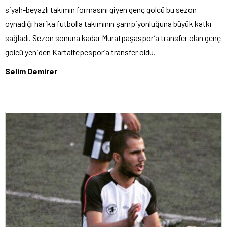
siyah-beyazlı takımın formasını giyen genç golcü bu sezon
oynadığı harika futbolla takımının şampiyonluğuna büyük katkı
sağladı. Sezon sonuna kadar Muratpaşaspor’a transfer olan genç
golcü yeniden Kartaltepespor’a transfer oldu.
Selim Demirer