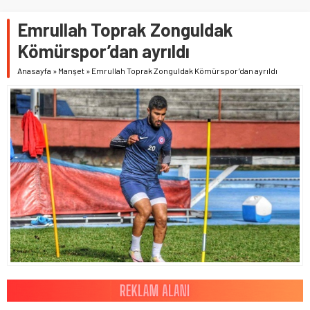
Emrullah Toprak Zonguldak
Kömürspor’dan ayrıldı
Anasayfa
»
Manşet
»
Emrullah Toprak Zonguldak Kömürspor’dan ayrıldı