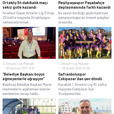
Ortaköy 54 dakikalık maçı
Reşitpaşaspor Paşabahçe
sekiz golle kazandı
deplasmanında farklı kazandı
İstanbul Süper Amatör Lig 3.Grup
Bu sezon kurduğu güçlü kadroyla
22.hafta maçında Ortaköyspor,
şampiyonluğun en önemli adayları
sahasında konuk...
arasında...
2. Amatör Lig
,
Manşet
1. Amatör Lig
,
Manşet
16 Haziran 2017 13:17
28 Aralık 2015 15:58
“Belediye Başkanı boyun
Safranboluspor
eğmeyenlerle uğraşıyor”
Eskipazar’dan şen döndü
Beşiktaş Belediye Başkanı Murat
Karabük 1. Amatör Lig 10. hafta
Hazinedar’ın açıklaması üzerine
maçında Eskipazar İlçe
kendilerine cevap hakkı...
Stadyumu’nda...