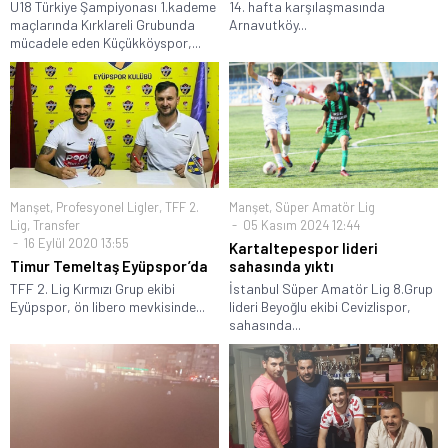
U18 Türkiye Şampiyonası 1.kademe
14. hafta karşılaşmasında
maçlarında Kırklareli Grubunda
Arnavutköy...
mücadele eden Küçükköyspor,...
Manşet
,
Profesyonel Ligler
,
TFF 2.
Manşet
,
Süper Amatör Lig
Lig
,
Transfer
05 Kasım 2024 12:44
16 Eylül 2020 13:55
Kartaltepespor lideri
Timur Temeltaş Eyüpspor’da
sahasında yıktı
TFF 2. Lig Kırmızı Grup ekibi
İstanbul Süper Amatör Lig 8.Grup
Eyüpspor, ön libero mevkisinde...
lideri Beyoğlu ekibi Cevizlispor,
sahasında...