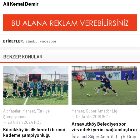
Ali Kemal Demir
ETİKETLER:
istanbul
,
yücespor
BENZER KONULAR
Alt Yapılar
,
Manşet
,
Türkiye
Manşet
,
Süper Amatör Lig
Şampiyonası
03 Aralık 2018 15:43
26 Nisan 2024 11:36
Arnavutköy Belediyespor
Küçükköy’ün ilk hedefi birinci
zirvedeki yerini sağlamlaştırdı
kademe şampiyonluğu
İstanbul Süper Amatör Lig 5. Grup