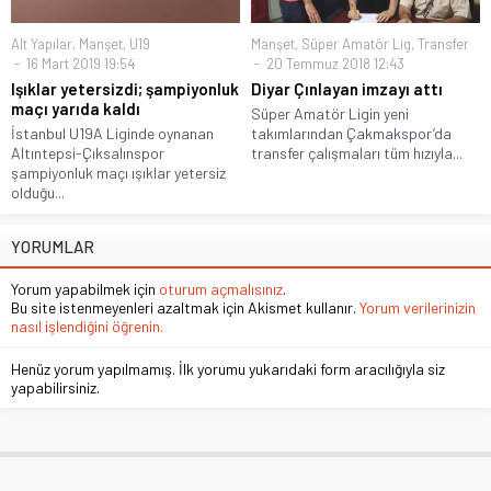
Alt Yapılar
,
Manşet
,
U19
Manşet
,
Süper Amatör Lig
,
Transfer
16 Mart 2019 19:54
20 Temmuz 2018 12:43
Işıklar yetersizdi; şampiyonluk
Diyar Çınlayan imzayı attı
maçı yarıda kaldı
Süper Amatör Ligin yeni
İstanbul U19A Liginde oynanan
takımlarından Çakmakspor’da
Altıntepsi-Çıksalınspor
transfer çalışmaları tüm hızıyla...
şampiyonluk maçı ışıklar yetersiz
olduğu...
YORUMLAR
Yorum yapabilmek için
oturum açmalısınız
.
Bu site istenmeyenleri azaltmak için Akismet kullanır.
Yorum verilerinizin
nasıl işlendiğini öğrenin.
Henüz yorum yapılmamış. İlk yorumu yukarıdaki form aracılığıyla siz
yapabilirsiniz.