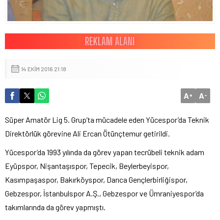
14 EKIM 2016 21:18
A
A
+
-
Süper Amatör Lig 5. Grup’ta mücadele eden Yücespor’da Teknik
Direktörlük görevine Ali Ercan Ötünçtemur getirildi.
Yücespor’da 1993 yılında da görev yapan tecrübeli teknik adam
Eyüpspor, Nişantaşıspor, Tepecik, Beylerbeyispor,
Kasımpaşaspor, Bakırköyspor, Darıca Gençlerbirliğispor,
Gebzespor, İstanbulspor A.Ş., Gebzespor ve Ümraniyespor’da
takımlarında da görev yapmıştı.