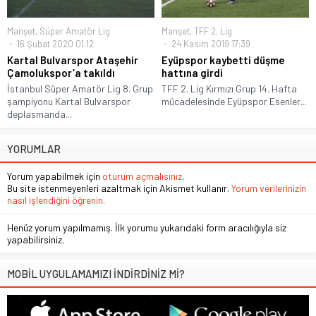
Manşet
,
Süper Amatör Lig
Manşet
,
TFF 2. Lig
16 Şubat 2020 01:12
24 Kasım 2019 17:39
Kartal Bulvarspor Ataşehir
Eyüpspor kaybetti düşme
Çamolukspor’a takıldı
hattına girdi
İstanbul Süper Amatör Lig 8. Grup
TFF 2. Lig Kırmızı Grup 14. Hafta
şampiyonu Kartal Bulvarspor
mücadelesinde Eyüpspor Esenler...
deplasmanda...
YORUMLAR
Yorum yapabilmek için
oturum açmalısınız
.
Bu site istenmeyenleri azaltmak için Akismet kullanır.
Yorum verilerinizin
nasıl işlendiğini öğrenin.
Henüz yorum yapılmamış. İlk yorumu yukarıdaki form aracılığıyla siz
yapabilirsiniz.
MOBİL UYGULAMAMIZI İNDİRDİNİZ Mİ?