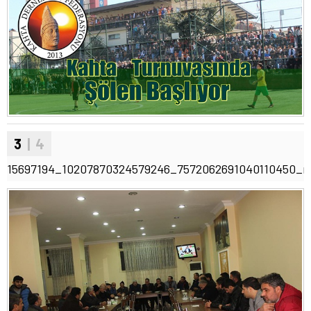
3
| 4
15697194_10207870324579246_7572062691040110450_n