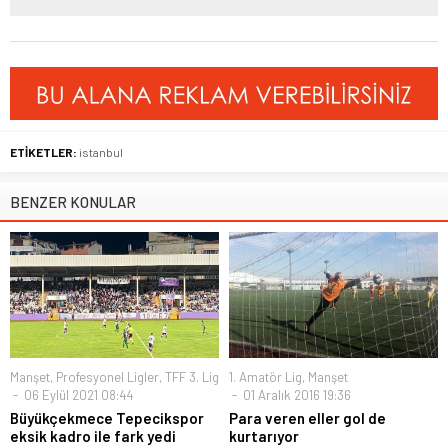
ETİKETLER:
istanbul
BENZER KONULAR
Manşet
,
Profesyonel Ligler
,
TFF 3. Lig
1. Amatör Lig
,
Manşet
06 Eylül 2021 08:44
01 Aralık 2016 19:36
Büyükçekmece Tepecikspor
Para veren eller gol de
eksik kadro ile fark yedi
kurtarıyor