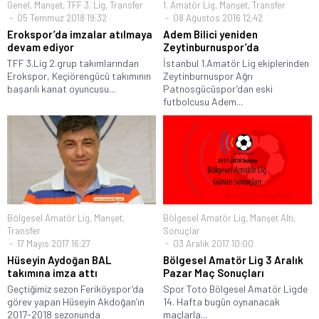
Genel
,
Manşet
,
TFF 3. Lig
,
Transfer
1. Amatör Lig
,
Manşet
,
Transfer
05 Temmuz 2018 19:32
08 Ağustos 2016 12:42
Erokspor’da imzalar atılmaya
Adem Bilici yeniden
devam ediyor
Zeytinburnuspor’da
TFF 3.Lig 2.grup takımlarından
İstanbul 1.Amatör Lig ekiplerinden
Erokspor, Keçiörengücü takımının
Zeytinburnuspor Ağrı
başarılı kanat oyuncusu...
Patnosgücüspor’dan eski
futbolcusu Adem...
Bölgesel Amatör Lig
,
Manşet
,
Bölgesel Amatör Lig
,
Manşet Altı
,
Transfer
Sonuçlar
17 Mayıs 2017 16:27
03 Aralık 2017 10:00
Hüseyin Aydoğan BAL
Bölgesel Amatör Lig 3 Aralık
takımına imza attı
Pazar Maç Sonuçları
Geçtiğimiz sezon Feriköyspor’da
Spor Toto Bölgesel Amatör Ligde
görev yapan Hüseyin Akdoğan’ın
14. Hafta bugün oynanacak
2017-2018 sezonunda
maçlarla...