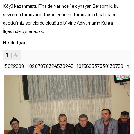
Köyü kazanmıştı. Finalde Narince ile oynayan Bersomik, bu
sezon da turnuvanın favorilerinden. Turnuvanın final maçı
geçtiğimiz senelerde olduğu gibi yine Adıyaman’ın Kahta
İlçesinde oynanacak.
Melih Uçar
1
| 4
15622689_10207870324539245_191566537530139759_n