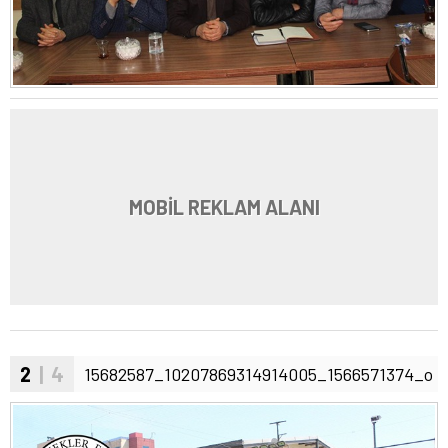
MOBİL REKLAM ALANI
2
| 4
15682587_10207869314914005_1566571374_o