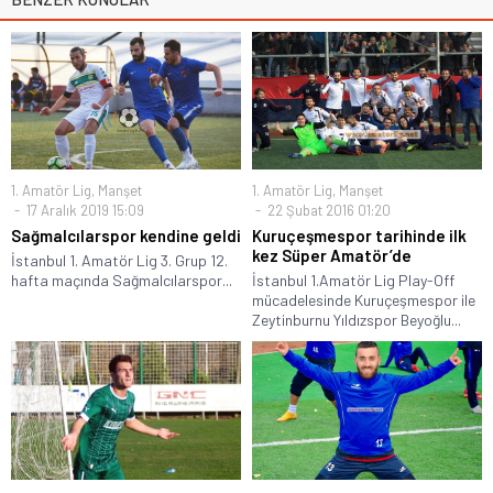
1. Amatör Lig
,
Manşet
1. Amatör Lig
,
Manşet
17 Aralık 2019 15:09
22 Şubat 2016 01:20
Sağmalcılarspor kendine geldi
Kuruçeşmespor tarihinde ilk
kez Süper Amatör’de
İstanbul 1. Amatör Lig 3. Grup 12.
hafta maçında Sağmalcılarspor...
İstanbul 1.Amatör Lig Play-Off
mücadelesinde Kuruçeşmespor ile
Zeytinburnu Yıldızspor Beyoğlu...