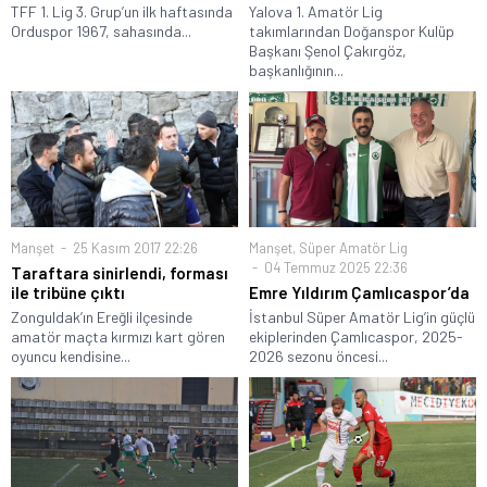
TFF 1. Lig 3. Grup’un ilk haftasında
Yalova 1. Amatör Lig
Orduspor 1967, sahasında...
takımlarından Doğanspor Kulüp
Başkanı Şenol Çakırgöz,
başkanlığının...
Manşet
25 Kasım 2017 22:26
Manşet
,
Süper Amatör Lig
04 Temmuz 2025 22:36
Taraftara sinirlendi, forması
ile tribüne çıktı
Emre Yıldırım Çamlıcaspor’da
Zonguldak’ın Ereğli ilçesinde
İstanbul Süper Amatör Lig’in güçlü
amatör maçta kırmızı kart gören
ekiplerinden Çamlıcaspor, 2025-
oyuncu kendisine...
2026 sezonu öncesi...