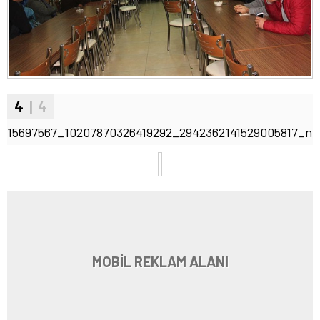
4
| 4
15697567_10207870326419292_2942362141529005817_n
MOBİL REKLAM ALANI