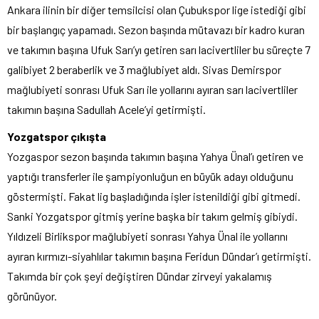
Ankara ilinin bir diğer temsilcisi olan Çubukspor lige istediği gibi
bir başlangıç yapamadı. Sezon başında mütavazı bir kadro kuran
ve takımın başına Ufuk Sarı’yı getiren sarı lacivertliler bu süreçte 7
galibiyet 2 beraberlik ve 3 mağlubiyet aldı. Sivas Demirspor
mağlubiyeti sonrası Ufuk Sarı ile yollarını ayıran sarı lacivertliler
takımın başına Sadullah Acele’yi getirmişti.
Yozgatspor çıkışta
Yozgaspor sezon başında takımın başına Yahya Ünal’ı getiren ve
yaptığı transferler ile şampiyonluğun en büyük adayı olduğunu
göstermişti. Fakat lig başladığında işler istenildiği gibi gitmedi.
Sanki Yozgatspor gitmiş yerine başka bir takım gelmiş gibiydi.
Yıldızeli Birlikspor mağlubiyeti sonrası Yahya Ünal ile yollarını
ayıran kırmızı-siyahlılar takımın başına Feridun Dündar’ı getirmişti.
Takımda bir çok şeyi değiştiren Dündar zirveyi yakalamış
görünüyor.