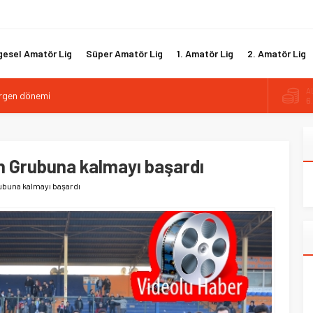
gesel Amatör Lig
Süper Amatör Lig
1. Amatör Lig
2. Amatör Lig
A
rgen dönemi
6
lut’u kadrosuna kattı
B
1
ullah Tekçe hamlesi
por’da Gencay Gül dönemi
 Grubuna kalmayı başardı
D
47
nıyla yeniden anlaştı
buna kalmayı başardı
E
5