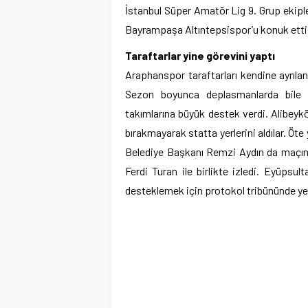
İstanbul Süper Amatör Lig 9. Grup ekipl
Bayrampaşa Altıntepsispor’u konuk etti
Taraftarlar yine görevini yaptı
Araphanspor taraftarları kendine ayrıl
Sezon boyunca deplasmanlarda bile t
takımlarına büyük destek verdi. Alibeyk
bırakmayarak statta yerlerini aldılar. Ö
Belediye Başkanı Remzi Aydın da maçın
Ferdi Turan ile birlikte izledi. Eyüpsu
desteklemek için protokol tribününde yer