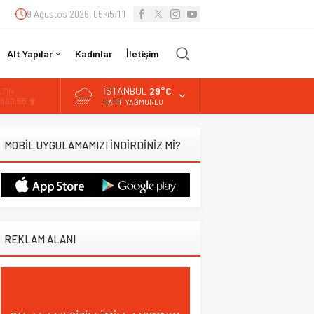
9 Ağustos 2026, 05:45:12
Alt Yapılar
Kadınlar
İletişim
İSTANBUL
29°C
LTIN
.660,55
HAFIF YAĞMURLU
İST
3.779,39
MOBİL UYGULAMAMIZI İNDİRDİNİZ Mİ?
OLAR
,7111
URO
5,1881
REKLAM ALANI