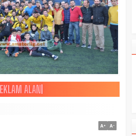
A
A
+
-