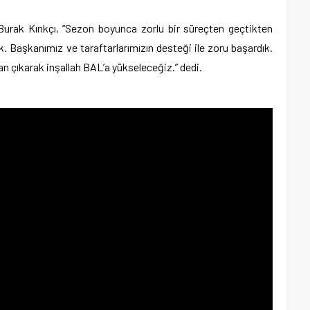
urak Kırıkçı, “Sezon boyunca zorlu bir süreçten geçtikten
 Başkanımız ve taraftarlarımızın desteği ile zoru başardık.
çıkarak inşallah BAL’a yükseleceğiz.” dedi.