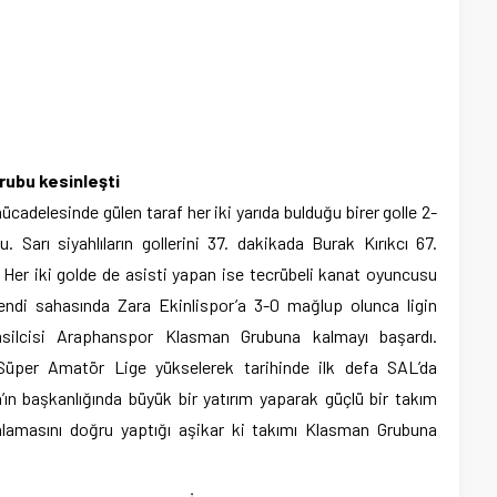
ubu kesinleşti
cadelesinde gülen taraf her iki yarıda bulduğu birer golle 2-
. Sarı siyahlıların gollerini 37. dakikada Burak Kırıkcı 67.
Her iki golde de asisti yapan ise tecrübeli kanat oyuncusu
ndi sahasında Zara Ekinlispor’a 3-0 mağlup olunca ligin
silcisi Araphanspor Klasman Grubuna kalmayı başardı.
üper Amatör Lige yükselerek tarihinde ilk defa SAL’da
n başkanlığında büyük bir yatırım yaparak güçlü bir takım
anlamasını doğru yaptığı aşikar ki takımı Klasman Grubuna