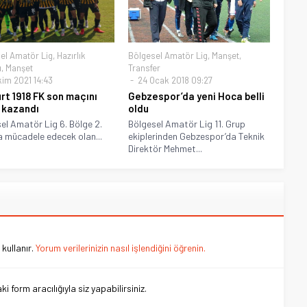
el Amatör Lig
,
Hazırlık
Bölgesel Amatör Lig
,
Manşet
,
ı
,
Manşet
Transfer
kim 2021 14:43
24 Ocak 2018 09:27
rt 1918 FK son maçını
Gebzespor’da yeni Hoca belli
ı kazandı
oldu
el Amatör Lig 6. Bölge 2.
Bölgesel Amatör Lig 11. Grup
 mücadele edecek olan...
ekiplerinden Gebzespor’da Teknik
Direktör Mehmet...
kullanır.
Yorum verilerinizin nasıl işlendiğini öğrenin.
 form aracılığıyla siz yapabilirsiniz.