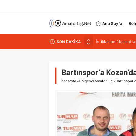
Ana Sayfa
Böl
İstiklalspor’dan sol 
SON DAKİKA
Paşabahçespor’da spor
İstanbul Gençlerbirliğ
Vardarspor teknik eki
Kuzeyin Kaplanları Kay
Bartınspor’a Kozan’
Anasayfa
»
Bölgesel Amatör Lig
»
Bartınspor’