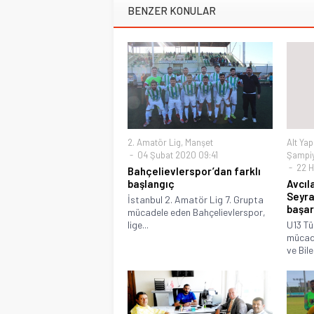
BENZER KONULAR
2. Amatör Lig
,
Manşet
Alt Yap
04 Şubat 2020 09:41
Şampi
22 H
Bahçelievlerspor’dan farklı
başlangıç
Avcıl
Seyra
İstanbul 2. Amatör Lig 7. Grupta
başar
mücadele eden Bahçelievlerspor,
lige...
U13 Tü
mücade
ve Bile