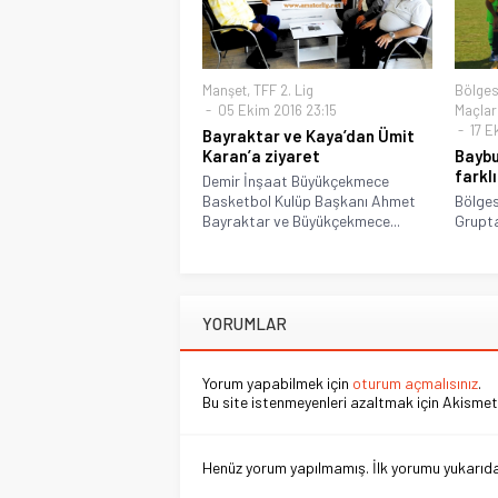
Manşet
,
TFF 2. Lig
Bölges
05 Ekim 2016 23:15
Maçlar
17 E
Bayraktar ve Kaya’dan Ümit
Karan’a ziyaret
Baybu
farkl
Demir İnşaat Büyükçekmece
Basketbol Kulüp Başkanı Ahmet
Bölges
Bayraktar ve Büyükçekmece...
Grupta
YORUMLAR
Yorum yapabilmek için
oturum açmalısınız
.
Bu site istenmeyenleri azaltmak için Akismet 
Henüz yorum yapılmamış. İlk yorumu yukarıdaki