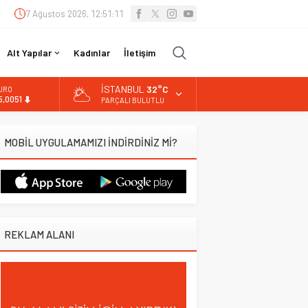
7 Ağustos 2026, 12:51:12
Alt Yapılar
Kadınlar
İletişim
İSTANBUL
32°C
URO
5,0051
PARÇALI BULUTLU
LTIN
.584,66
MOBİL UYGULAMAMIZI İNDİRDİNİZ Mİ?
İST
3.889,75
OLAR
7,7046
REKLAM ALANI