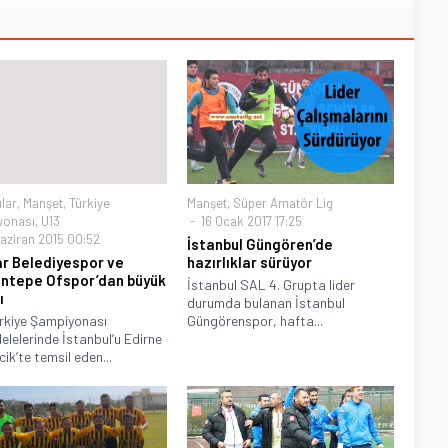
ılar
,
Manşet
,
Türkiye
Manşet
,
Süper Amatör Lig
yonası
,
U13
16 Ocak 2017 17:25
aziran 2015 00:52
İstanbul Güngören’de
ar Belediyespor ve
hazırlıklar sürüyor
ntepe Ofspor’dan büyük
İstanbul SAL 4. Grupta lider
ı
durumda bulanan İstanbul
rkiye Şampiyonası
Güngörenspor, hafta...
lelerinde İstanbul’u Edirne
cik’te temsil eden...