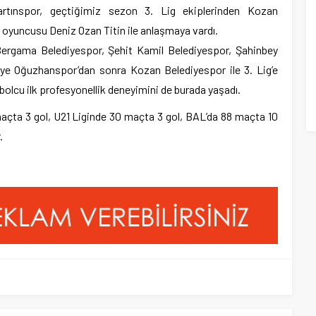
rtınspor, geçtiğimiz sezon 3. Lig ekiplerinden Kozan
oyuncusu Deniz Ozan Titin ile anlaşmaya vardı.
ergama Belediyespor, Şehit Kamil Belediyespor, Şahinbey
iye Oğuzhanspor’dan sonra Kozan Belediyespor ile 3. Lig’e
olcu ilk profesyonellik deneyimini de burada yaşadı.
açta 3 gol, U21 Liginde 30 maçta 3 gol, BAL’da 88 maçta 10
.