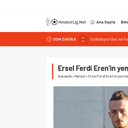
Ana Sayfa
Böl
İstiklalspor’dan sol 
SON DAKİKA
Paşabahçespor’da spor
İstanbul Gençlerbirliğ
Vardarspor teknik eki
Kuzeyin Kaplanları Kay
Ersel Ferdi Eren’in yen
Anasayfa
»
Manşet
»
Ersel Ferdi Eren’in yeni ta