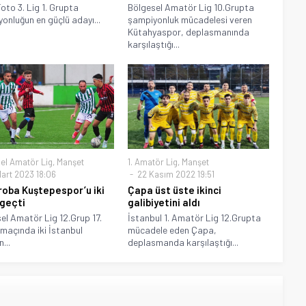
oto 3. Lig 1. Grupta
Bölgesel Amatör Lig 10.Grupta
onluğun en güçlü adayı...
şampiyonluk mücadelesi veren
Kütahyaspor, deplasmanında
karşılaştığı...
el Amatör Lig
,
Manşet
1. Amatör Lig
,
Manşet
art 2023 18:06
22 Kasım 2022 19:51
oba Kuştepespor’u iki
Çapa üst üste ikinci
 geçti
galibiyetini aldı
el Amatör Lig 12.Grup 17.
İstanbul 1. Amatör Lig 12.Grupta
maçında iki İstanbul
mücadele eden Çapa,
...
deplasmanda karşılaştığı...