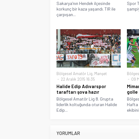
Sakarya’nın Hendek ilçesinde
Spor T
korkunç bir kaza yaşandı. TIR ile
şampiy
çarpışan...
Bölgesel Amatör Lig
,
Manşet
Bölges
22 Aralık 2015 16:35
09 M
Halide Edip Adıvarspor
Mimar
taraftarı şova hazır
golle
Bölgesel Amatör Lig 8. Grupta
Bölges
liderlik koltuğunda oturan Halide
Hafta 
Edip...
ekibinin
YORUMLAR