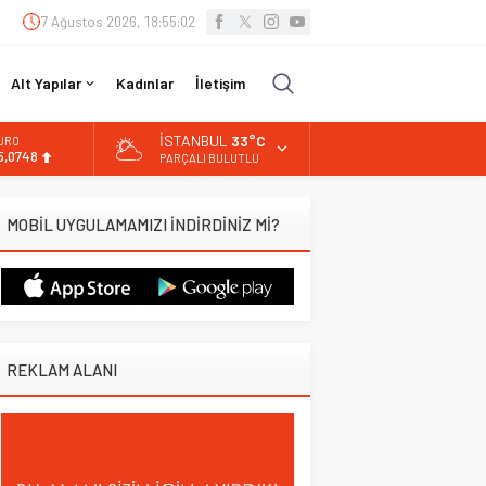
7 Ağustos 2026, 18:55:03
Alt Yapılar
Kadınlar
İletişim
İSTANBUL
33°C
URO
5,0748
PARÇALI BULUTLU
LTIN
.623,43
MOBİL UYGULAMAMIZI İNDİRDİNİZ Mİ?
İST
3.785,25
OLAR
7,7048
REKLAM ALANI