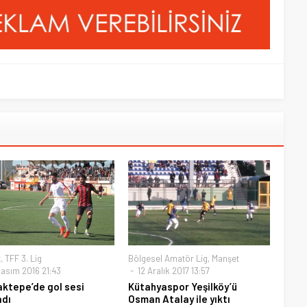
t
,
TFF 3. Lig
Bölgesel Amatör Lig
,
Manşet
asım 2016 21:43
12 Aralık 2017 13:57
ktepe’de gol sesi
Kütahyaspor Yeşilköy’ü
dı
Osman Atalay ile yıktı