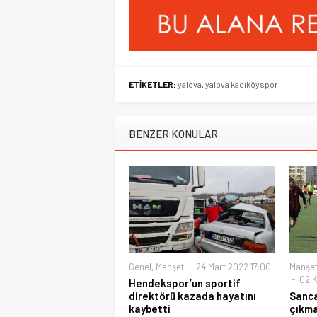
ETİKETLER:
yalova
,
yalova kadıköyspor
BENZER KONULAR
Genel
,
Manşet
24 Mart 2022 17:00
Manşe
02 K
Hendekspor’un sportif
direktörü kazada hayatını
Sanca
kaybetti
çıkma