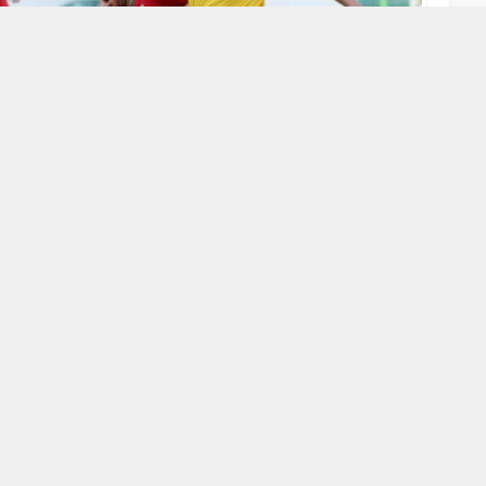
A
A
+
-