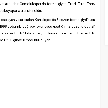
ve Ataşehir Çamolukspor’da forma giyen Ersel Ferdi Eren,
adıköyspor’a transfer oldu.
la başlayan ve ardından Kartalspor’da 6 sezon forma giydikten
n 1996 doğumlu sağ bek oyuncusu geçtiğimiz sezonu Cevizli
da kapattı. BAL’da 7 maçı bulunan Ersel Ferdi Eren’in U14
ve U21 Liginde 11 maçı bulunuyor.