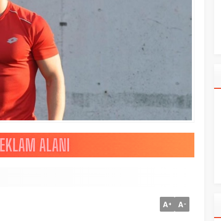
A
A
+
-