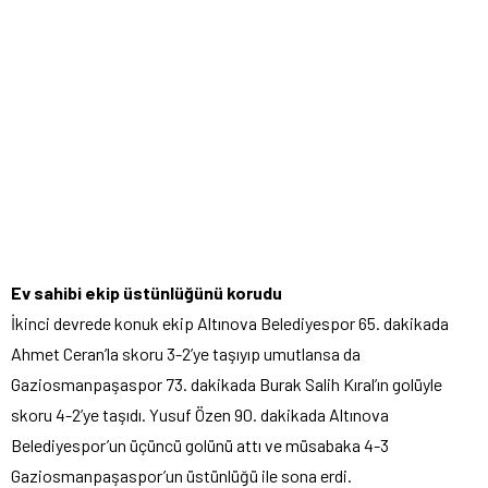
Ev sahibi ekip üstünlüğünü korudu
İkinci devrede konuk ekip Altınova Belediyespor 65. dakikada
Ahmet Ceran’la skoru 3-2’ye taşıyıp umutlansa da
Gaziosmanpaşaspor 73. dakikada Burak Salih Kıral’ın golüyle
skoru 4-2’ye taşıdı. Yusuf Özen 90. dakikada Altınova
Belediyespor’un üçüncü golünü attı ve müsabaka 4-3
Gaziosmanpaşaspor’un üstünlüğü ile sona erdi.