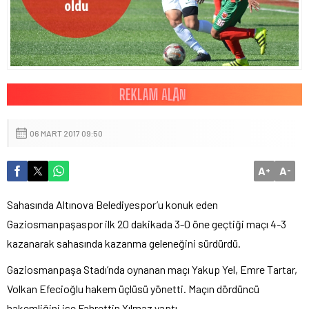
06 MART 2017 09:50
A
A
+
-
Sahasında Altınova Belediyespor’u konuk eden
Gaziosmanpaşaspor ilk 20 dakikada 3-0 öne geçtiği maçı 4-3
kazanarak sahasında kazanma geleneğini sürdürdü.
Gaziosmanpaşa Stadı’nda oynanan maçı Yakup Yel, Emre Tartar,
Volkan Efecioğlu hakem üçlüsü yönetti. Maçın dördüncü
hakemliğini ise Fahrettin Yılmaz yaptı.