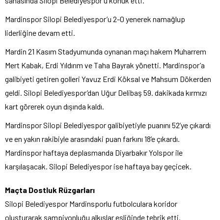
sahasında Silopi Belediyespor’u konuk etti.
Mardinspor Silopi Belediyespor’u 2-0 yenerek namağlup
liderliğine devam etti.
Mardin 21 Kasım Stadyumunda oynanan maçı hakem Muharrem
Mert Kabak, Erdi Yıldırım ve Taha Bayrak yönetti. Mardinspor’a
galibiyeti getiren golleri Yavuz Erdi Köksal ve Mahsum Dökerden
geldi. Silopi Belediyespor’dan Uğur Delibaş 59. dakikada kırmızı
kart görerek oyun dışında kaldı.
Mardinspor Silopi Belediyespor galibiyetiyle puanını 52’ye çıkardı
ve en yakın rakibiyle arasındaki puan farkını 18’e çıkardı.
Mardinspor haftaya deplasmanda Diyarbakır Yolspor ile
karşılaşacak. Silopi Belediyespor ise haftaya bay geçicek.
Maçta Dostluk Rüzgarları
Silopi Belediyespor Mardinsporlu futbolculara koridor
oluşturarak şampiyonluğu alkışlar eşliğinde tebrik etti.