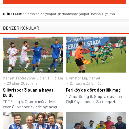
ETİKETLER:
altınova belediyespor
,
gaziosmanpaşaspor
,
istanbul
,
yalova
BENZER KONULAR
Manşet
,
Profesyonel Ligler
,
TFF 3. Lig
1. Amatör Lig
,
Manşet
29 Ekim 2020 17:19
27 Kasım 2016 11:35
Silivrispor 3 puanla hayat
Feriköy’de dört dörtlük maç
buldu
1. Amatör Lig 8. Grupta oynanan
TFF 3. Lig 4. Grupta mücadele
Şişli Yaylaspor ile Sultangazi...
eden Silivrispor evinde oynadığı...