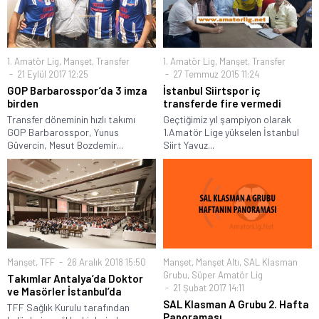
1. Amatör Lig
,
Manşet
,
Transfer
1. Amatör Lig
,
Manşet
,
Transfer
21 Eylül 2017 12:25
27 Temmuz 2015 11:24
GOP Barbarosspor’da 3 imza
İstanbul Siirtspor iç
birden
transferde fire vermedi
Transfer döneminin hızlı takımı
Geçtiğimiz yıl şampiyon olarak
GOP Barbarosspor, Yunus
1.Amatör Lige yükselen İstanbul
Güvercin, Mesut Bozdemir...
Siirt Yavuz...
Manşet
,
TFF
26 Aralık 2018 15:50
Manşet
,
Manşet Altı
,
SAL Klasman
Grubu
,
Süper Amatör Lig
Takımlar Antalya’da Doktor
21 Şubat 2017 14:11
ve Masörler İstanbul’da
SAL Klasman A Grubu 2. Hafta
TFF Sağlık Kurulu tarafından
Panoraması