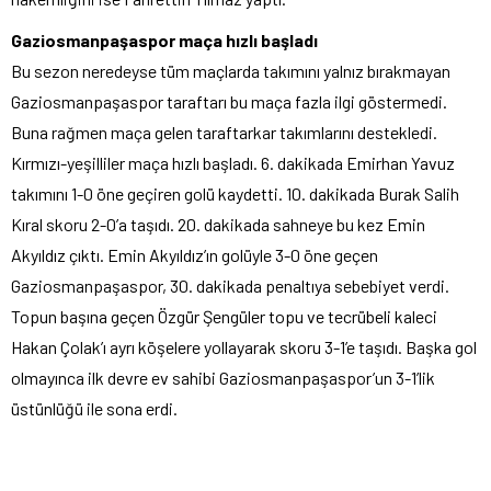
Gaziosmanpaşaspor maça hızlı başladı
Bu sezon neredeyse tüm maçlarda takımını yalnız bırakmayan
Gaziosmanpaşaspor taraftarı bu maça fazla ilgi göstermedi.
Buna rağmen maça gelen taraftarkar takımlarını destekledi.
Kırmızı-yeşilliler maça hızlı başladı. 6. dakikada Emirhan Yavuz
takımını 1-0 öne geçiren golü kaydetti. 10. dakikada Burak Salih
Kıral skoru 2-0’a taşıdı. 20. dakikada sahneye bu kez Emin
Akyıldız çıktı. Emin Akyıldız’ın golüyle 3-0 öne geçen
Gaziosmanpaşaspor, 30. dakikada penaltıya sebebiyet verdi.
Topun başına geçen Özgür Şengüler topu ve tecrübeli kaleci
Hakan Çolak’ı ayrı köşelere yollayarak skoru 3-1’e taşıdı. Başka gol
olmayınca ilk devre ev sahibi Gaziosmanpaşaspor’un 3-1’lik
üstünlüğü ile sona erdi.