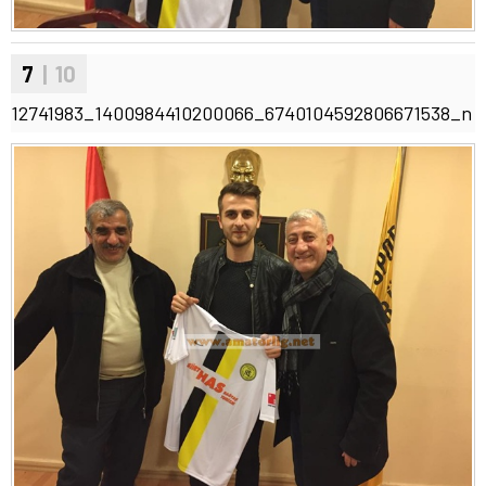
7
| 10
12741983_1400984410200066_6740104592806671538_n