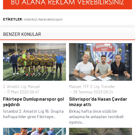
ETİKETLER:
istanbul
,
karacaköyspor
BENZER KONULAR
2. Amatör Lig
,
Manşet
Manşet
,
TFF 3. Lig
,
Transfer
17 Mart 2020 09:47
28 Temmuz 2023 09:24
Fikirtepe Dumlupınarspor gol
Silivrispor’da Hasan Çavdar
yağdırdı
imzayı attı
İstanbul 2. Amatör Lig 16. Grupta
Birkaç hafta önce sözlü bir
haftaya lider giren Fikirtepe...
anlaşma ile anlaşılan tecrübeli
oyuncu...