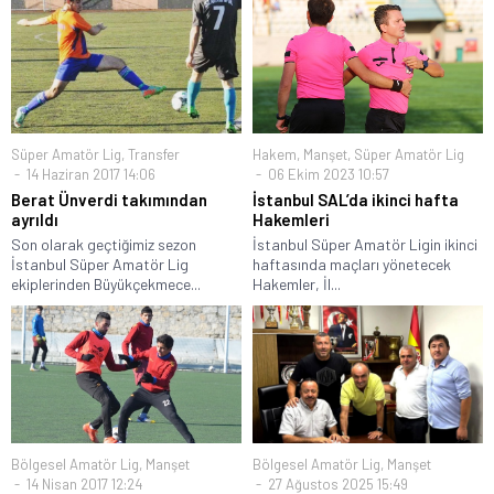
Süper Amatör Lig
,
Transfer
Hakem
,
Manşet
,
Süper Amatör Lig
14 Haziran 2017 14:06
06 Ekim 2023 10:57
Berat Ünverdi takımından
İstanbul SAL’da ikinci hafta
ayrıldı
Hakemleri
Son olarak geçtiğimiz sezon
İstanbul Süper Amatör Ligin ikinci
İstanbul Süper Amatör Lig
haftasında maçları yönetecek
ekiplerinden Büyükçekmece...
Hakemler, İl...
Bölgesel Amatör Lig
,
Manşet
Bölgesel Amatör Lig
,
Manşet
14 Nisan 2017 12:24
27 Ağustos 2025 15:49