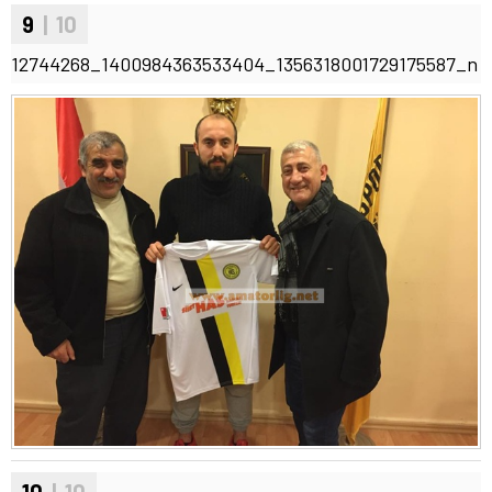
9
| 10
12744268_1400984363533404_1356318001729175587_n
10
| 10