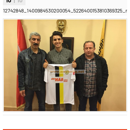
12742848_1400984530200054_5226400153810369325_n