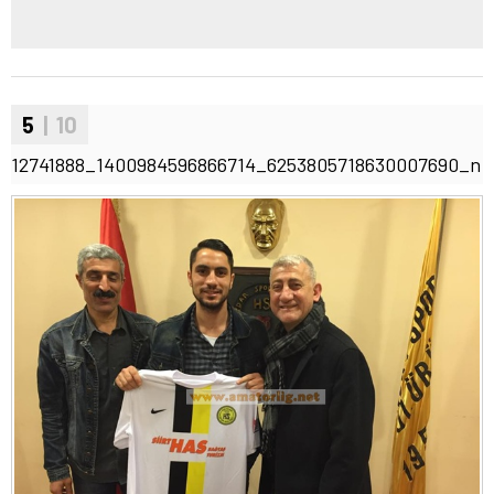
5
| 10
12741888_1400984596866714_6253805718630007690_n