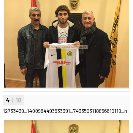
4
| 10
12733439_1400984493533391_7433593118856619119_n