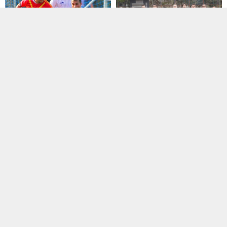
Manşet
,
Süper Amatör Lig
,
Transfer
Manşet
,
SAL Klasman Grubu
,
28 Temmuz 2016 13:45
Transfer
08 Mart 2022 14:42
Sefa Şentürk Taksimspor’dan
ayrıldı
Kartalspor’dan kadrosuna
dört takviye
Geçtiğimiz sezon Taksimspor’da
görev yapan Sefa Şentürk,
Hedefini Bölgesel Amatör Lig
takımıyla yollarının ayrıldığını...
olarak belirleyen Kartalspor,
Klasman Grupları öncesinde...
Bölgesel Amatör Lig
,
Manşet
,
2. Amatör Lig
,
Manşet
,
Manşet Altı
,
Transfer
Sonuçlar