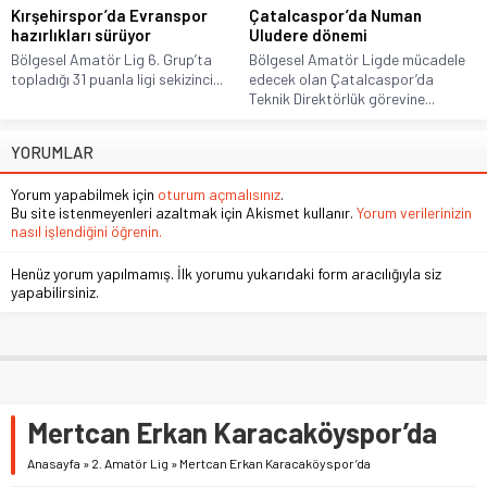
Kırşehirspor’da Evranspor
Çatalcaspor’da Numan
hazırlıkları sürüyor
Uludere dönemi
Bölgesel Amatör Lig 6. Grup’ta
Bölgesel Amatör Ligde mücadele
topladığı 31 puanla ligi sekizinci...
edecek olan Çatalcaspor’da
Teknik Direktörlük görevine...
YORUMLAR
Yorum yapabilmek için
oturum açmalısınız
.
Bu site istenmeyenleri azaltmak için Akismet kullanır.
Yorum verilerinizin
nasıl işlendiğini öğrenin.
Henüz yorum yapılmamış. İlk yorumu yukarıdaki form aracılığıyla siz
yapabilirsiniz.
Mertcan Erkan Karacaköyspor’da
Anasayfa
»
2. Amatör Lig
»
Mertcan Erkan Karacaköyspor’da