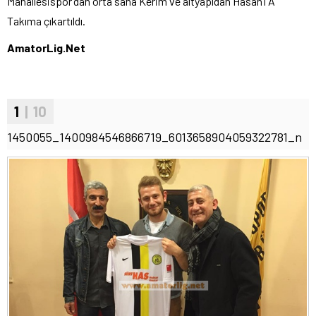
Mahallesispor’dan orta saha Kerim ve altyapıdan Hasan’ı A
Takıma çıkartıldı.
AmatorLig.Net
1
| 10
1450055_1400984546866719_6013658904059322781_n