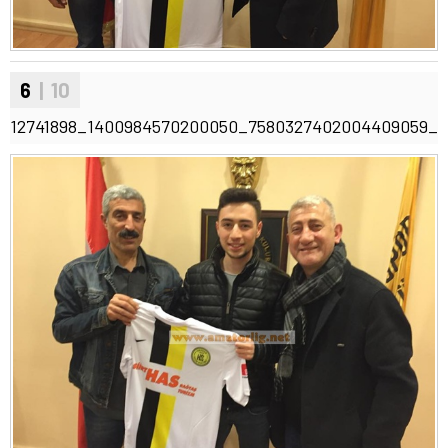
6
| 10
12741898_1400984570200050_7580327402004409059_n