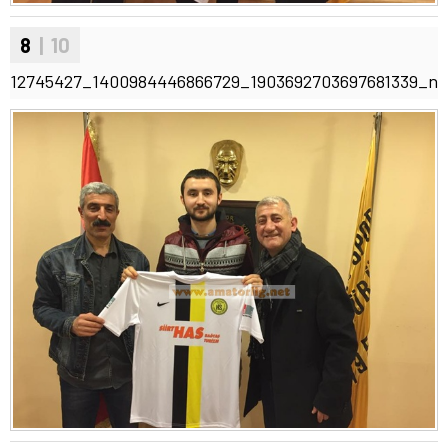
8
| 10
12745427_1400984446866729_1903692703697681339_n