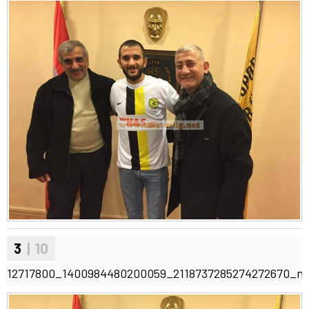
3
| 10
12717800_1400984480200059_2118737285274272670_n