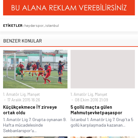
ETİKETLER:
haydarspor
,
istanbul
BENZER KONULAR
1. Amatör Lig
,
Manşet
1. Amatör Lig
,
Manşet
17 Aralık 2015 16:26
08 Ekim 2016 21:09
Küçükçekmece İY zirveye
5 gollü maçta gülen
ortak oldu
Mahmutşevketpaşaspor
1. Amatör Lig 7. Grupta oynanan 9.
İstanbul 1. Amatör Lig 7. Grup’ta 5
Hafta mücadelesinde
gollü karşılaşmada kazanan...
Sekbanlarspor’u...