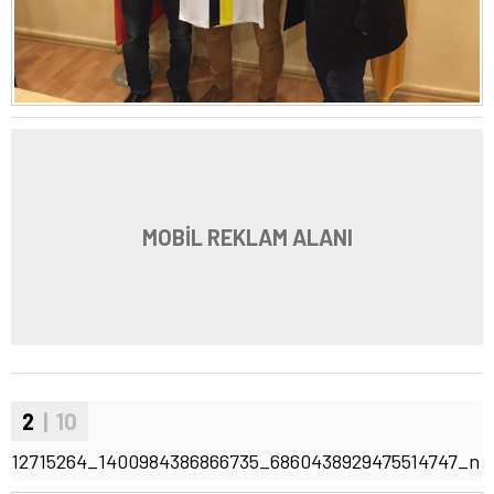
MOBİL REKLAM ALANI
2
| 10
12715264_1400984386866735_6860438929475514747_n