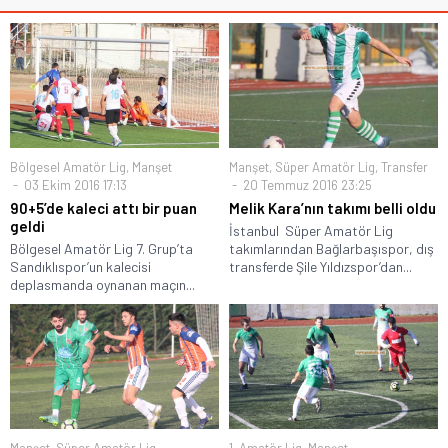
Bölgesel Amatör Lig
,
Manşet
Manşet
,
Süper Amatör Lig
,
Transfer
03 Ekim 2016 17:13
20 Temmuz 2016 23:25
90+5’de kaleci attı bir puan
Melik Kara’nın takımı belli oldu
geldi
İstanbul Süper Amatör Lig
Bölgesel Amatör Lig 7. Grup’ta
takımlarından Bağlarbaşıspor, dış
Sandıklıspor’un kalecisi
transferde Şile Yıldızspor’dan...
deplasmanda oynanan maçın...