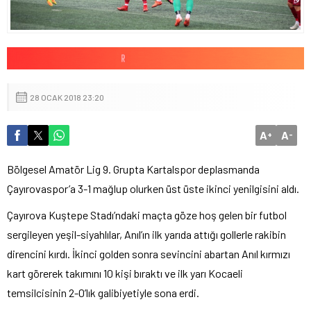
28 OCAK 2018 23:20
A
A
+
-
Bölgesel Amatör Lig 9. Grupta Kartalspor deplasmanda
Çayırovaspor’a 3-1 mağlup olurken üst üste ikinci yenilgisini aldı.
Çayırova Kuştepe Stadı’ndaki maçta göze hoş gelen bir futbol
sergileyen yeşil-siyahlılar, Anıl’ın ilk yarıda attığı gollerle rakibin
direncini kırdı. İkinci golden sonra sevincini abartan Anıl kırmızı
kart görerek takımını 10 kişi bıraktı ve ilk yarı Kocaeli
temsilcisinin 2-0’lık galibiyetiyle sona erdi.