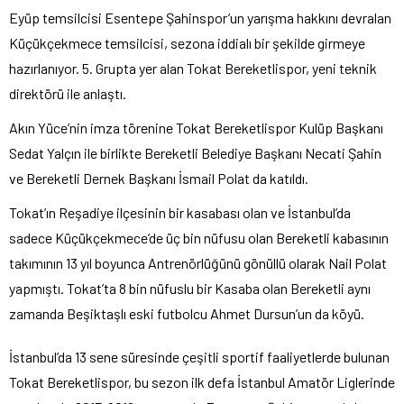
Eyüp temsilcisi Esentepe Şahinspor’un yarışma hakkını devralan
Küçükçekmece temsilcisi, sezona iddialı bir şekilde girmeye
hazırlanıyor. 5. Grupta yer alan Tokat Bereketlispor, yeni teknik
direktörü ile anlaştı.
Akın Yüce’nin imza törenine Tokat Bereketlispor Kulüp Başkanı
Sedat Yalçın ile birlikte Bereketli Belediye Başkanı Necati Şahin
ve Bereketli Dernek Başkanı İsmail Polat da katıldı.
Tokat’ın Reşadiye ilçesinin bir kasabası olan ve İstanbul’da
sadece Küçükçekmece’de üç bin nüfusu olan Bereketli kabasının
takımının 13 yıl boyunca Antrenörlüğünü gönüllü olarak Nail Polat
yapmıştı. Tokat’ta 8 bin nüfuslu bir Kasaba olan Bereketli aynı
zamanda Beşiktaşlı eski futbolcu Ahmet Dursun’un da köyü.
İstanbul’da 13 sene süresinde çeşitli sportif faaliyetlerde bulunan
Tokat Bereketlispor, bu sezon ilk defa İstanbul Amatör Liglerinde