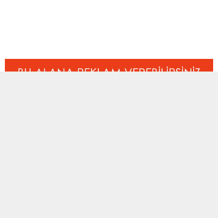
ETİKETLER:
davutpaşaspor
,
istanbul
BENZER KONULAR
Dernek ve Vakıf
,
Manşet
,
Özel Günler
,
Manşet
,
Süper Amatör Lig