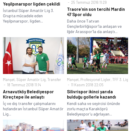
25 Temmuz 2016 11:29
Yeşilpınarspor ligden çekildi
Traore’nin son tercihi Mardin
İstanbul Süper Amatör Lig 3.
47 Spor oldu
Grupta mücadele eden
Yeşilpınarspor, ligden...
Daha önce Tatvan
Gençlerbirliğispor’la anlaşan ve
Iğdır Arasspor’la da anlaştı...
Manşet
,
Süper Amatör Lig
,
Transfer
Manşet
,
Profesyonel Ligler
,
TFF 3. Lig
18 Temmuz 2018 11:14
11 Kasım 2018 22:05
Arnavutköy Belediyespor
Silivrispor ikinci yarıda
Kireçtepe ile anlaştı
bulduğu gollerle kazandı
İç ve dış transfer çalışmalarını
Kendi saha ve seyircisi önünde
hızlandıran İstanbul Süper Amatör
zorlu maçta Karaköprü
Lig...
Belediyespor’u ağırlayan...