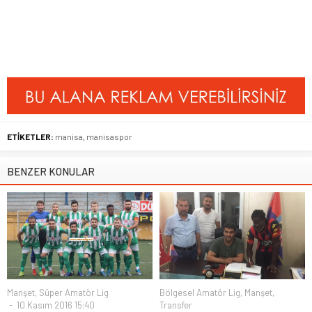
ETİKETLER:
manisa
,
manisaspor
BENZER KONULAR
Manşet
,
Süper Amatör Lig
Bölgesel Amatör Lig
,
Manşet
,
10 Kasım 2016 15:40
Transfer