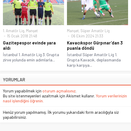
1. Amatör Lig
,
Manşet
Manşet
,
Süper Amatör Lig
15 Ocak 2018 21:48
06 Ekim 2024 21:33
Gazitepespor evinde yara
Kavacıkspor Gürpınar’dan 3
aldı
puanla döndü
İstanbul 1. Amatör Lig 3. Grupta
İstanbul Süper Amatör Lig 1.
zirve yolunda emin adımlarla...
Grupta Kavacık, deplasmanda
karşı karşıya...
YORUMLAR
Yorum yapabilmek için
oturum açmalısınız
.
Bu site istenmeyenleri azaltmak için Akismet kullanır.
Yorum verilerinizin
nasıl işlendiğini öğrenin.
Henüz yorum yapılmamış. İlk yorumu yukarıdaki form aracılığıyla siz
yapabilirsiniz.