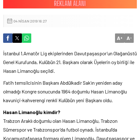
04 NISAN 2019 16:27
A
A
+
-
İstanbul 1.Amatör Lig ekiplerinden Davutpaşaspor’un Olağanüstü
Genel Kurul’unda, Kulübün 21. Başkanı olarak Üyelerin oy birliği ile
Hasan Limanoğlu seçildi.
Fatih temsilcisinin Başkanı Abdülkadir Sak’ın yeniden aday
olmadığı Kongre sonucunda 1964 doğumlu Hasan Limanoğlu
kavuniçi-kahverengi renkli Kulübün yeni Başkanı oldu.
Hasan Limanoğlu kimdir?
Trabzon Araklı doğumlu olan Hasan Limanoğlu, Trabzon
Sümerspor ve Trabzonspor’da futbol oynadı. İstanbul’da
Kocamustafapaşa forması giyen Limanoğlu, Davutpaşaspor ve