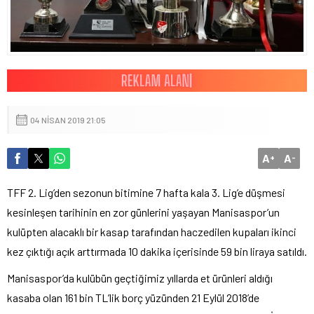
04 NISAN 2019 21:05
A
A
+
-
TFF 2. Lig’den sezonun bitimine 7 hafta kala 3. Lig’e düşmesi
kesinleşen tarihinin en zor günlerini yaşayan Manisaspor’un
kulüpten alacaklı bir kasap tarafından haczedilen kupaları ikinci
kez çıktığı açık arttırmada 10 dakika içerisinde 59 bin liraya satıldı.
Manisaspor’da kulübün geçtiğimiz yıllarda et ürünleri aldığı
kasaba olan 161 bin TL’lik borç yüzünden 21 Eylül 2018’de