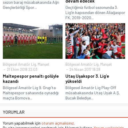
devam edecek
sezon baraj müsabakasında Ağrı
Gençlerbirliği Spor...
Geçtiğimiz futbol sezonunda 3.
Lig’in kapısından dönen Aliağaspor
FK, 2019-2020...
Bölgesel Amatör Lig
,
Manşet
Bölgesel Amatör Lig
,
Manşet
21 Ekim 2018 22:03
24 Nisan 2017 18:28
Maltepespor penaltı golüyle
Utaş Uşakspor 3. Lig’e
kazandı
yükseldi
Bölgesel Amatör Lig 9. Grup’ta
Bölgesel Amatör Lig Play-Off
Maltepespor sahasında oynadığı
müsabakasında Utaş Uşak A.Ş,
maçta Bornova...
Bucak Belediye...
YORUMLAR
Yorum yapabilmek için
oturum açmalısınız
.
Bu site istenmeyenleri azaltmak için Akismet kullanır.
Yorum verilerinizin