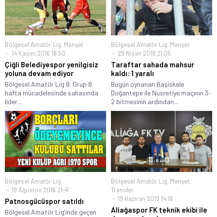
Bölgesel Amatör Lig
,
Manşet
Bölgesel Amatör Lig
,
Manşet
14 Kasım 2016 18:50
29 Nisan 2018 21:05
Çiğli Belediyespor yenilgisiz
Taraftar sahada mahsur
yoluna devam ediyor
kaldı: 1 yaralı
Bölgesel Amatör Lig 8. Grup 8.
Bugün oynanan Başiskele
hafta mücadelesinde sahasında
Doğantepe ile Nusretiye maçının 3-
lider...
2 bitmesinin ardından...
Bölgesel Amatör Lig
Bölgesel Amatör Lig
,
Manşet
,
19 Ağustos 2016 21:41
Transfer
19 Haziran 2019 14:18
Patnosgücüspor satıldı
Aliağaspor FK teknik ekibi ile
Bölgesel Amatör Lig’inde geçen