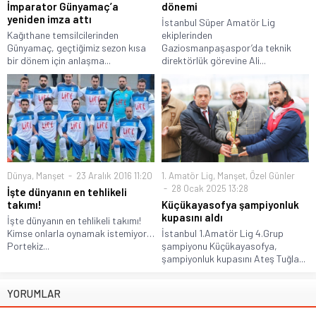
İmparator Günyamaç’a
dönemi
yeniden imza attı
İstanbul Süper Amatör Lig
Kağıthane temsilcilerinden
ekiplerinden
Günyamaç, geçtiğimiz sezon kısa
Gaziosmanpaşaspor’da teknik
bir dönem için anlaşma...
direktörlük görevine Ali...
Dünya
,
Manşet
23 Aralık 2016 11:20
1. Amatör Lig
,
Manşet
,
Özel Günler
28 Ocak 2025 13:28
İşte dünyanın en tehlikeli
takımı!
Küçükayasofya şampiyonluk
kupasını aldı
İşte dünyanın en tehlikeli takımı!
Kimse onlarla oynamak istemiyor…
İstanbul 1.Amatör Lig 4.Grup
Portekiz...
şampiyonu Küçükayasofya,
şampiyonluk kupasını Ateş Tuğla...
YORUMLAR