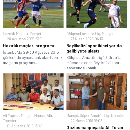
Hazırlık Maçları
,
Manşet
Bölgesel Amatör Lig
,
Manşet
28 Ağustos 2015 23:11
27 Nisan 2026 06:13
Hazırlık maçları programı
Beylikdüzüspor ikinci yarıda
galibiyete ulaştı
İstanbul’da 29-30 Ağustos 2015
günlerinde oynanacak olan hazırlık
Bölgesel Amatör Lig 10. Grup’ta
maçların programı...
mücadele eden Beylikdüzüspor,
sahasında konuk...
Alt Yapılar
,
Manşet
,
Manşet Altı
,
Manşet
,
Süper Amatör Lig
,
Transfer
Transfer
22 Mayıs 2019 16:03
01 Ağustos 2019 13:45
Gaziosmanpaşa’da Ali Turan