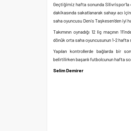
Geçtiğimiz hafta sonunda Silivrispor’la
dakikasında sakatlanarak sahayı acı içi
saha oyuncusu Denis Taşkesen’den iyi ha
Takımının oynadığı 12 lig maçının 11’i
dönük orta saha oyuncusunun 1-2 hafta so
Yapılan kontrollerde bağlarda bir s
belirtilirken başarılı futbolcunun hafta s
Selim Demirer