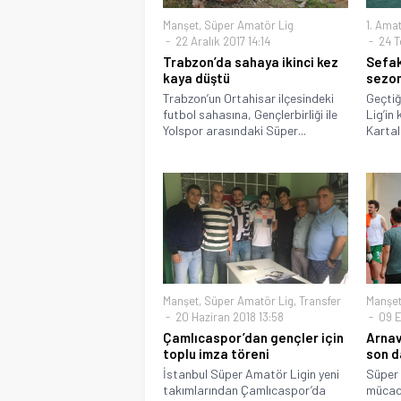
Manşet
,
Süper Amatör Lig
1. Amat
22 Aralık 2017 14:14
24 T
Trabzon’da sahaya ikinci kez
Sefak
kaya düştü
sezon
Trabzon’un Ortahisar ilçesindeki
Geçtiğ
futbol sahasına, Gençlerbirliği ile
Lig’in
Yolspor arasındaki Süper...
Kartal
Manşet
,
Süper Amatör Lig
,
Transfer
Manşe
20 Haziran 2018 13:58
09 E
Çamlıcaspor’dan gençler için
Arnav
toplu imza töreni
son d
İstanbul Süper Amatör Ligin yeni
Süper 
takımlarından Çamlıcaspor’da
mücade