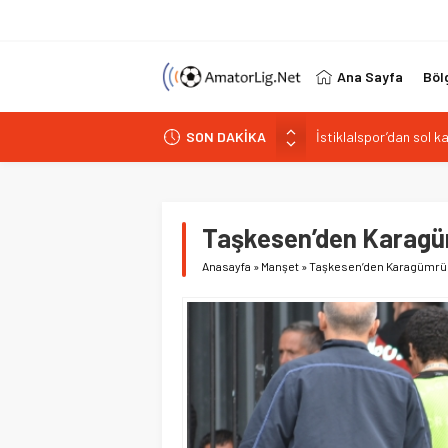
Ana Sayfa
Böl
SON DAKİKA
Paşabahçespor’da spor
İstanbul Gençlerbirliğ
Vardarspor teknik eki
Kuzeyin Kaplanları Kay
Taşkesen’den Karagüm
İstiklalspor’dan sol 
Anasayfa
»
Manşet
»
Taşkesen’den Karagümrük’