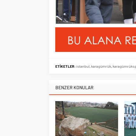
ETİKETLER:
istanbul
,
karagümrük
,
karagümrüks
BENZER KONULAR