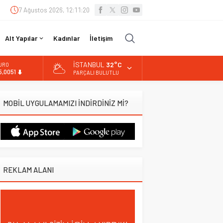
7 Ağustos 2026, 12:11:21
Alt Yapılar
Kadınlar
İletişim
İSTANBUL
32°C
URO
5,0051
PARÇALI BULUTLU
LTIN
.584,66
MOBİL UYGULAMAMIZI İNDİRDİNİZ Mİ?
İST
3.889,75
OLAR
7,7046
REKLAM ALANI