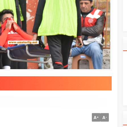
A
A
+
-