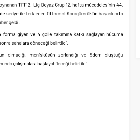
 oynanan TFF 2. Lig Beyaz Grup 12. hafta mücadelesinin 44.
nde sedye ile terk eden Ottocool Karagümrük’ün başarılı orta
ber geldi.
nde forma giyen ve 4 golle takımına katkı sağlayan hücuma
nra sahalara döneceği belirtildi.
orun olmadığı, menisküsün zorlandığı ve ödem oluştuğu
onunda çalışmalara başlayabileceği belirtildi.