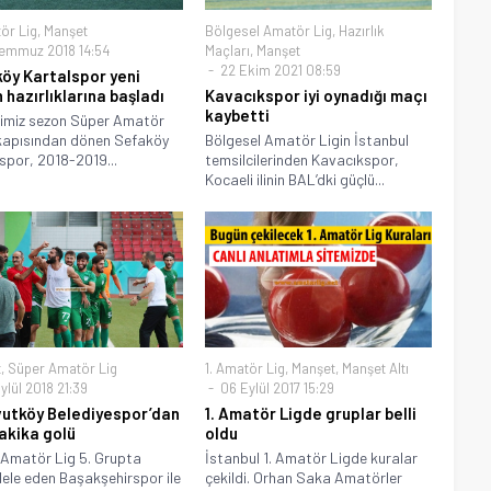
ör Lig
,
Manşet
Bölgesel Amatör Lig
,
Hazırlık
emmuz 2018 14:54
Maçları
,
Manşet
22 Ekim 2021 08:59
öy Kartalspor yeni
 hazırlıklarına başladı
Kavacıkspor iyi oynadığı maçı
kaybetti
imiz sezon Süper Amatör
 kapısından dönen Sefaköy
Bölgesel Amatör Ligin İstanbul
spor, 2018-2019...
temsilcilerinden Kavacıkspor,
Kocaeli ilinin BAL’dki güçlü...
t
,
Süper Amatör Lig
1. Amatör Lig
,
Manşet
,
Manşet Altı
ylül 2018 21:39
06 Eylül 2017 15:29
utköy Belediyespor’dan
1. Amatör Ligde gruplar belli
akika golü
oldu
Amatör Lig 5. Grupta
İstanbul 1. Amatör Ligde kuralar
le eden Başakşehirspor ile
çekildi. Orhan Saka Amatörler