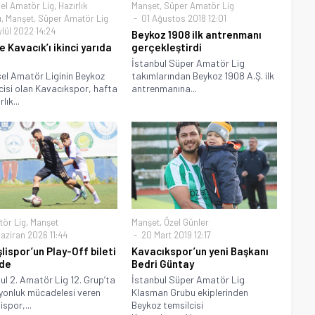
el Amatör Lig
,
Hazırlık
Manşet
,
Süper Amatör Lig
ı
,
Manşet
,
Süper Amatör Lig
01 Ağustos 2018 12:01
lül 2022 14:24
Beykoz 1908 ilk antrenmanı
e Kavacık’ı ikinci yarıda
gerçekleştirdi
İstanbul Süper Amatör Lig
el Amatör Liginin Beykoz
takımlarından Beykoz 1908 A.Ş. ilk
cisi olan Kavacıkspor, hafta
antrenmanına...
rlık...
tör Lig
,
Manşet
Manşet
,
Özel Günler
aziran 2026 11:44
20 Mart 2019 12:17
lispor’un Play-Off bileti
Kavacıkspor’un yeni Başkanı
de
Bedri Güntay
ul 2. Amatör Lig 12. Grup’ta
İstanbul Süper Amatör Lig
onluk mücadelesi veren
Klasman Grubu ekiplerinden
spor,...
Beykoz temsilcisi