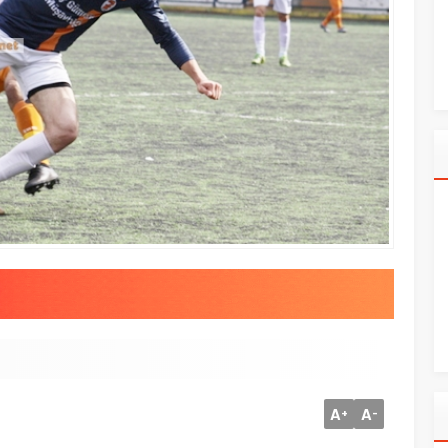
A
A
+
-