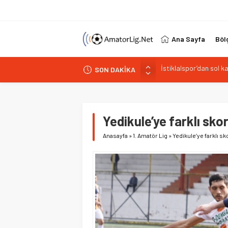
Ana Sayfa
Böl
SON DAKİKA
Paşabahçespor’da spor
İstanbul Gençlerbirliğ
Vardarspor teknik eki
Kuzeyin Kaplanları Kay
Yedikule’ye farklı skor
İstiklalspor’dan sol 
Anasayfa
»
1. Amatör Lig
»
Yedikule’ye farklı sk