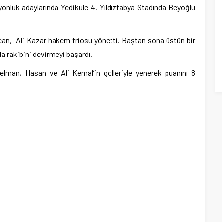
onluk adaylarında Yedikule 4. Yıldıztabya Stadında Beyoğlu
can, Ali Kazar hakem triosu yönetti. Baştan sona üstün bir
la rakibini devirmeyi başardı.
Selman, Hasan ve Ali Kemal’in golleriyle yenerek puanını 8
.