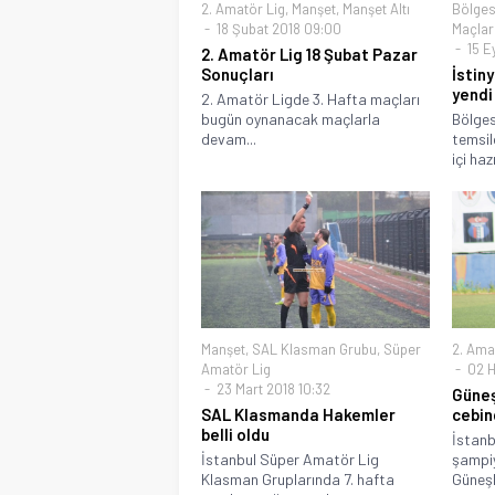
2. Amatör Lig
,
Manşet
,
Manşet Altı
Bölges
18 Şubat 2018 09:00
Maçlar
15 Ey
2. Amatör Lig 18 Şubat Pazar
Sonuçları
İstiny
yendi
2. Amatör Ligde 3. Hafta maçları
bugün oynanacak maçlarla
Bölges
devam...
temsil
içi hazı
Manşet
,
SAL Klasman Grubu
,
Süper
2. Ama
Amatör Lig
02 H
23 Mart 2018 10:32
Güneş
SAL Klasmanda Hakemler
cebin
belli oldu
İstanb
İstanbul Süper Amatör Lig
şampiy
Klasman Gruplarında 7. hafta
Güneşli