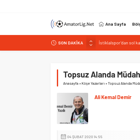
Ana Sayfa
Böl
İstiklalspor’dan sol 
SON DAKİKA
Paşabahçespor’da spor
İstanbul Gençlerbirliğ
Vardarspor teknik eki
Kuzeyin Kaplanları Kay
Topsuz Alanda Müdah
Anasayfa
»
Köşe Yazarları
»
Topsuz Alanda Müd
Ali Kemal Demir
04 ŞUBAT 2020 14:55