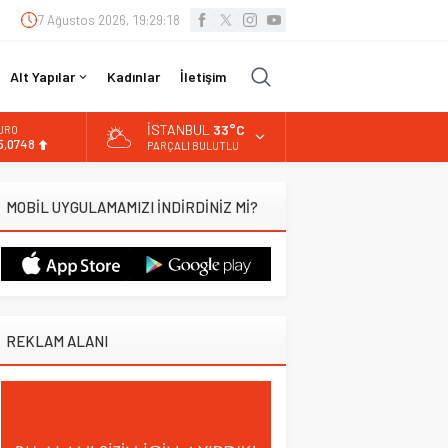
7 Ağustos 2026, 19:29:19
Alt Yapılar
Kadınlar
İletişim
İSTANBUL
33°C
URO
5,0748
PARÇALI BULUTLU
LTIN
.623,43
MOBİL UYGULAMAMIZI İNDİRDİNİZ Mİ?
İST
3.785,25
OLAR
7,7048
REKLAM ALANI