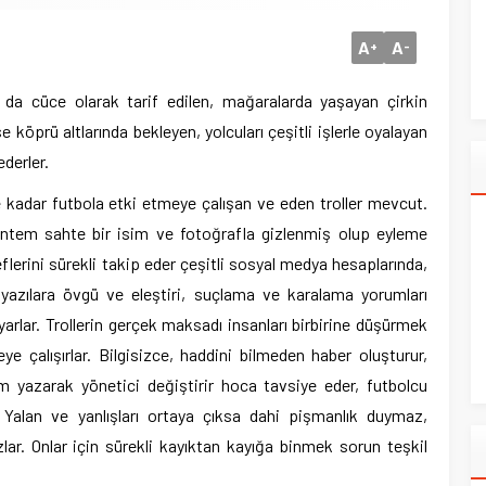
A
A
+
-
a da cüce olarak tarif edilen, mağaralarda yaşayan çirkin
se köprü altlarında bekleyen, yolcuları çeşitli işlerle oyalayan
ederler.
 kadar futbola etki etmeye çalışan ve eden troller mevcut.
yöntem sahte bir isim ve fotoğrafla gizlenmiş olup eyleme
lerini sürekli takip eder çeşitli sosyal medya hesaplarında,
yazılara övgü ve eleştiri, suçlama ve karalama yorumları
arlar. Trollerin gerçek maksadı insanları birbirine düşürmek
ye çalışırlar. Bilgisizce, haddini bilmeden haber oluşturur,
um yazarak yönetici değiştirir hoca tavsiye eder, futbolcu
 Yalan ve yanlışları ortaya çıksa dahi pişmanlık duymaz,
ar. Onlar için sürekli kayıktan kayığa binmek sorun teşkil