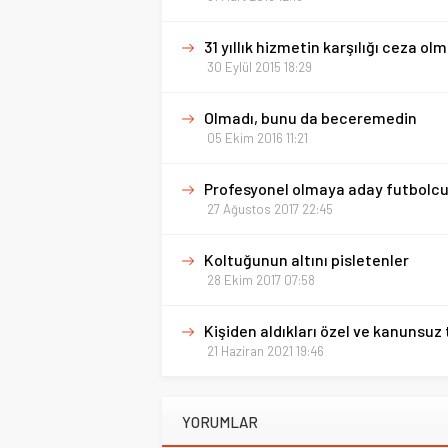
31 yıllık hizmetin karşılığı ceza ol
30 Eylül 2015 18:29
Olmadı, bunu da beceremedin
05 Ekim 2016 11:21
Profesyonel olmaya aday futbolcul
27 Ağustos 2017 22:45
Koltuğunun altını pisletenler
28 Ekim 2017 07:58
Kişiden aldıkları özel ve kanunsuz
21 Haziran 2021 19:46
YORUMLAR