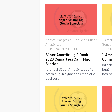
Manşet
,
Manşet Altı
,
Sonuçlar
,
Süper
1. Amat
Amatör Lig
Sonuçl
04 Ocak 2020 09:00
04 O
Süper Amatör Lig 4 Ocak
1. Am
2020 Cumartesi Canlı Maç
Cumar
Skorlar
İstanb
İstanbul Süper Amatör Ligde 15.
bugün
hafta bugün oynanacak maçlarla
başlıyo
başlıyor....