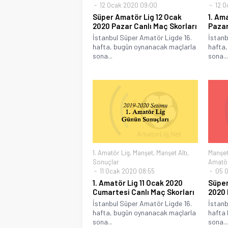
12 Ocak 2020 09:00
12 O
Süper Amatör Lig 12 Ocak
1. Am
2020 Pazar Canlı Maç Skorları
Pazar
İstanbul Süper Amatör Ligde 16.
İstanb
hafta, bugün oynanacak maçlarla
hafta,
sona...
sona...
1. Amatör Lig
,
Manşet
,
Manşet Altı
,
Manşe
Sonuçlar
Amatör
11 Ocak 2020 08:55
05 O
1. Amatör Lig 11 Ocak 2020
Süper
Cumartesi Canlı Maç Skorları
2020 
İstanbul Süper Amatör Ligde 16.
İstanb
hafta, bugün oynanacak maçlarla
hafta
sona...
sona...