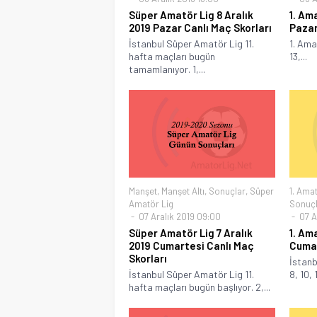
Süper Amatör Lig 8 Aralık
1. Am
2019 Pazar Canlı Maç Skorları
Pazar
İstanbul Süper Amatör Lig 11.
1. Amat
hafta maçları bugün
13,...
tamamlanıyor. 1,...
Manşet
,
Manşet Altı
,
Sonuçlar
,
Süper
1. Amat
Amatör Lig
Sonuçl
07 Aralık 2019 09:00
07 A
Süper Amatör Lig 7 Aralık
1. Ama
2019 Cumartesi Canlı Maç
Cumar
Skorları
İstanb
İstanbul Süper Amatör Lig 11.
8, 10, 1
hafta maçları bugün başlıyor. 2,...