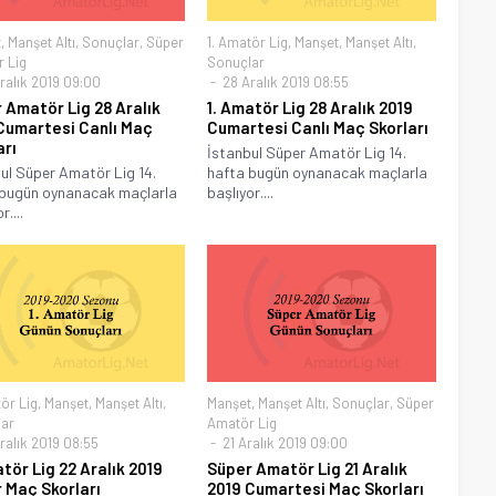
t
,
Manşet Altı
,
Sonuçlar
,
Süper
1. Amatör Lig
,
Manşet
,
Manşet Altı
,
 Lig
Sonuçlar
ralık 2019 09:00
28 Aralık 2019 08:55
 Amatör Lig 28 Aralık
1. Amatör Lig 28 Aralık 2019
Cumartesi Canlı Maç
Cumartesi Canlı Maç Skorları
arı
İstanbul Süper Amatör Lig 14.
ul Süper Amatör Lig 14.
hafta bugün oynanacak maçlarla
 bugün oynanacak maçlarla
başlıyor....
r....
ör Lig
,
Manşet
,
Manşet Altı
,
Manşet
,
Manşet Altı
,
Sonuçlar
,
Süper
ar
Amatör Lig
ralık 2019 08:55
21 Aralık 2019 09:00
atör Lig 22 Aralık 2019
Süper Amatör Lig 21 Aralık
 Maç Skorları
2019 Cumartesi Maç Skorları