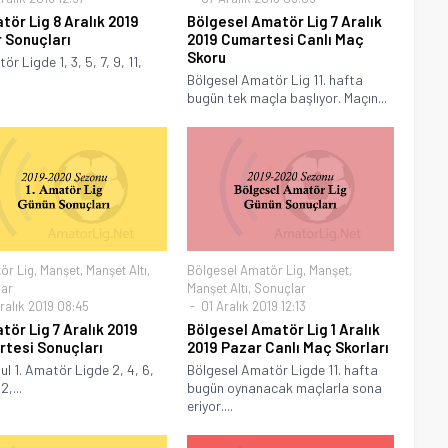
atör Lig 8 Aralık 2019
Bölgesel Amatör Lig 7 Aralık
 Sonuçları
2019 Cumartesi Canlı Maç
Skoru
ör Ligde 1, 3, 5, 7, 9, 11,
Bölgesel Amatör Lig 11. hafta
bugün tek maçla başlıyor. Maçın...
ör Lig
,
Manşet
,
Manşet Altı
,
Bölgesel Amatör Lig
,
Manşet
,
ar
Manşet Altı
,
Sonuçlar
ralık 2019 08:45
01 Aralık 2019 12:13
tör Lig 7 Aralık 2019
Bölgesel Amatör Lig 1 Aralık
tesi Sonuçları
2019 Pazar Canlı Maç Skorları
ul 1. Amatör Ligde 2, 4, 6,
Bölgesel Amatör Ligde 11. hafta
2,...
bugün oynanacak maçlarla sona
eriyor....