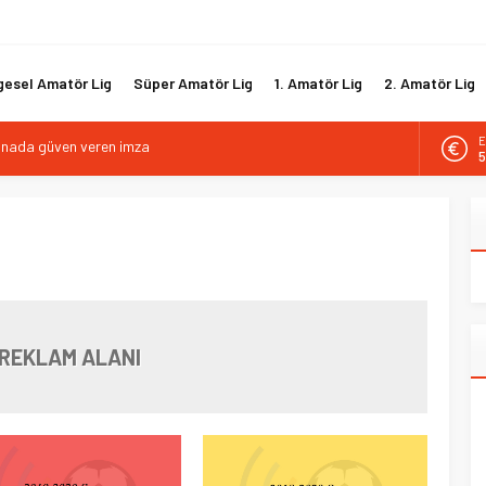
gesel Amatör Lig
Süper Amatör Lig
1. Amatör Lig
2. Amatör Lig
E
tif direktörlük görevine Mehmet Şahin getirildi
5
i hücum hattını güçlendirdi
A
6
biyle yola devam ediyor
gısız ile yeniden
B
1
kanada güven veren imza
D
4
REKLAM ALANI