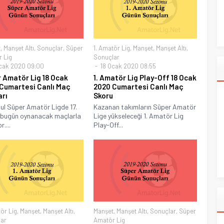
t
,
Manşet Altı
,
Sonuçlar
,
Süper
1. Amatör Lig
,
Manşet
,
Manşet Altı
,
 Lig
Sonuçlar
cak 2020 09:00
18 Ocak 2020 08:55
 Amatör Lig 18 Ocak
1. Amatör Lig Play-Off 18 Ocak
Cumartesi Canlı Maç
2020 Cumartesi Canlı Maç
arı
Skoru
ul Süper Amatör Ligde 17.
Kazanan takımların Süper Amatör
 bugün oynanacak maçlarla
Lige yükseleceği 1. Amatör Lig
r....
Play-Off...
ör Lig
,
Manşet
,
Manşet Altı
,
Manşet
,
Manşet Altı
,
Sonuçlar
,
Süper
ar
Amatör Lig