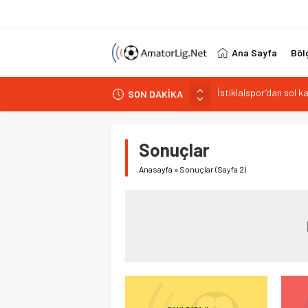
Ana Sayfa
Böl
SON DAKİKA
Paşabahçespor’da spor
İstanbul Gençlerbirliğ
Vardarspor teknik eki
Sonuçlar
Kuzeyin Kaplanları Kay
Anasayfa
»
Sonuçlar
(Sayfa 2)
İstiklalspor’dan sol 