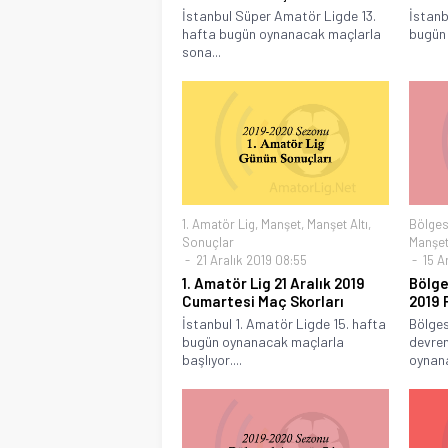
İstanbul Süper Amatör Ligde 13.
İstanb
hafta bugün oynanacak maçlarla
bugün 
sona...
1. Amatör Lig
,
Manşet
,
Manşet Altı
,
Bölges
Sonuçlar
Manşet 
21 Aralık 2019 08:55
15 A
1. Amatör Lig 21 Aralık 2019
Bölge
Cumartesi Maç Skorları
2019 
İstanbul 1. Amatör Ligde 15. hafta
Bölges
bugün oynanacak maçlarla
devren
başlıyor....
oynana