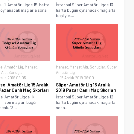
ul 1. Amatör Ligde 15. hafta
İstanbul Süper Amatör Ligde 13.
oynanacak maçlarla sona...
hafta bugün oynanacak maçlarla
başlıyor....
el Amatör Lig
,
Manşet
,
Manşet
,
Manşet Altı
,
Sonuçlar
,
Süper
Altı
,
Sonuçlar
Amatör Lig
ralık 2019 09:05
15 Aralık 2019 09:00
sel Amatör Lig 15 Aralık
Süper Amatör Lig 15 Aralık
Pazar Canlı Maç Skorları
2019 Pazar Canlı Maç Skorları
el Amatör Ligde ilk
İstanbul Süper Amatör Ligde 12.
in son maçları bugün
hafta bugün oynanacak maçlarla
cak. 13....
sona...