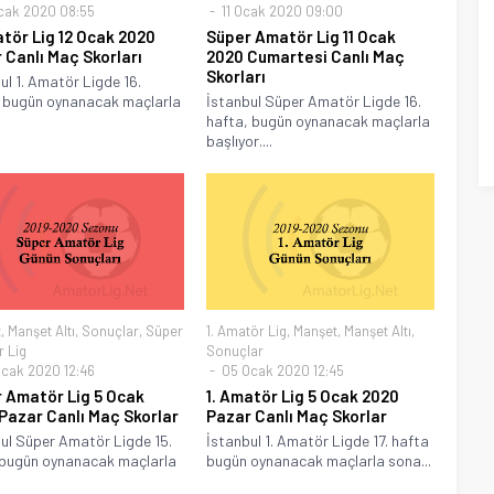
cak 2020 08:55
11 Ocak 2020 09:00
atör Lig 12 Ocak 2020
Süper Amatör Lig 11 Ocak
 Canlı Maç Skorları
2020 Cumartesi Canlı Maç
Skorları
ul 1. Amatör Ligde 16.
 bugün oynanacak maçlarla
İstanbul Süper Amatör Ligde 16.
hafta, bugün oynanacak maçlarla
başlıyor....
t
,
Manşet Altı
,
Sonuçlar
,
Süper
1. Amatör Lig
,
Manşet
,
Manşet Altı
,
 Lig
Sonuçlar
cak 2020 12:46
05 Ocak 2020 12:45
 Amatör Lig 5 Ocak
1. Amatör Lig 5 Ocak 2020
Pazar Canlı Maç Skorlar
Pazar Canlı Maç Skorlar
ul Süper Amatör Ligde 15.
İstanbul 1. Amatör Ligde 17. hafta
 bugün oynanacak maçlarla
bugün oynanacak maçlarla sona...