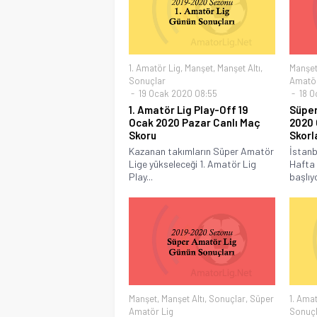
1. Amatör Lig
,
Manşet
,
Manşet Altı
,
Manşe
Sonuçlar
Amatör
19 Ocak 2020 08:55
18 O
1. Amatör Lig Play-Off 19
Süper
Ocak 2020 Pazar Canlı Maç
2020 
Skoru
Skorl
Kazanan takımların Süper Amatör
İstanb
Lige yükseleceği 1. Amatör Lig
Hafta
Play...
başlıyo
Manşet
,
Manşet Altı
,
Sonuçlar
,
Süper
1. Amat
Amatör Lig
Sonuçl