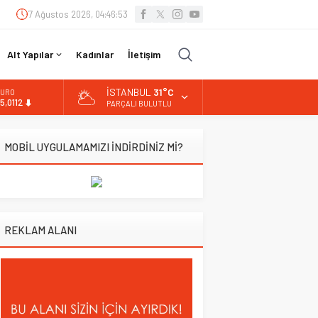
7 Ağustos 2026, 04:46:54
Alt Yapılar
Kadınlar
İletişim
İSTANBUL
31°C
URO
5,0112
PARÇALI BULUTLU
LTIN
.519,97
MOBİL UYGULAMAMIZI İNDİRDİNİZ Mİ?
İST
3.798,82
OLAR
7,7025
REKLAM ALANI