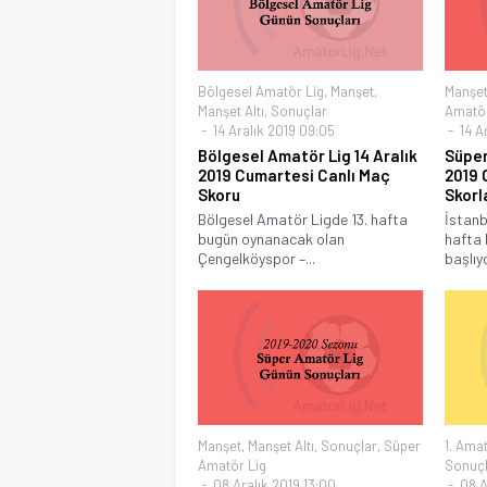
Bölgesel Amatör Lig
,
Manşet
,
Manşe
Manşet Altı
,
Sonuçlar
Amatör
14 Aralık 2019 09:05
14 A
Bölgesel Amatör Lig 14 Aralık
Süper
2019 Cumartesi Canlı Maç
2019 
Skoru
Skorl
Bölgesel Amatör Ligde 13. hafta
İstanb
bugün oynanacak olan
hafta
Çengelköyspor –...
başlıyo
Manşet
,
Manşet Altı
,
Sonuçlar
,
Süper
1. Amat
Amatör Lig
Sonuçl
08 Aralık 2019 13:00
08 Ar