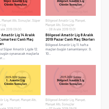
t
,
Manşet Altı
,
Sonuçlar
,
Süper
Bölgesel Amatör Lig
,
Manşet
,
 Lig
Manşet Altı
,
Sonuçlar
ralık 2019 09:00
08 Aralık 2019 13:01
 Amatör Lig 14 Aralık
Bölgesel Amatör Lig 8 Aralık
Cumartesi Canlı Maç
2019 Pazar Canlı Maç Skorları
arı
Bölgesel Amatör Lig 11. hafta
ul Süper Amatör Ligde 12.
maçları bugün tamamlanıyor. 9,
 bugün oynanacak maçlarla
10...
r....
ör Lig
,
Manşet
,
Manşet Altı
,
Bölgesel Amatör Lig
,
Manşet
,
ar
Manşet Altı
,
Sonuçlar
alık 2019 12:57
07 Aralık 2019 09:05