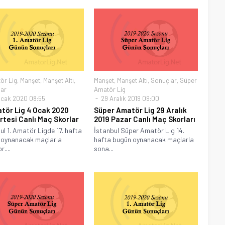
ör Lig
,
Manşet
,
Manşet Altı
,
Manşet
,
Manşet Altı
,
Sonuçlar
,
Süper
ar
Amatör Lig
cak 2020 08:55
29 Aralık 2019 09:00
atör Lig 4 Ocak 2020
Süper Amatör Lig 29 Aralık
tesi Canlı Maç Skorlar
2019 Pazar Canlı Maç Skorları
ul 1. Amatör Ligde 17. hafta
İstanbul Süper Amatör Lig 14.
 oynanacak maçlarla
hafta bugün oynanacak maçlarla
r....
sona...