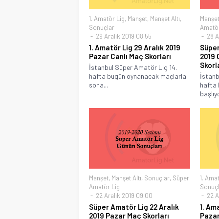
1. Amatör Lig
,
Manşet
,
Manşet Altı
,
Manşe
Sonuçlar
Amatör
29 Aralık 2019 08:55
28 A
1. Amatör Lig 29 Aralık 2019
Süper
Pazar Canlı Maç Skorları
2019 
Skorl
İstanbul Süper Amatör Lig 14.
hafta bugün oynanacak maçlarla
İstanb
sona...
hafta
başlıyo
Manşet
,
Manşet Altı
,
Sonuçlar
,
Süper
1. Amat
Amatör Lig
Sonuçl
22 Aralık 2019 09:00
22 A
Süper Amatör Lig 22 Aralık
1. Am
2019 Pazar Maç Skorları
Pazar